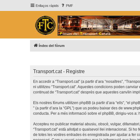
Enllaços ràpids
PMF
Índex del fòrum
Transport.cat - Registre
En accedir a “Transport.cat” (a partir d’ara “nosaltres”, “Transp
ni utilitzeu “Transport.cat”. Aquestes condicions poden canvia
continuat de “Transport.cat” després que aquestes canvïin imp
Els nostres fòrums utilitzen phpBB (a partir d’ara “ells”, “el 
” (a partir d’ara la “GPL”) que us podeu baixar des de
www.php
conducta. Per a més informació sobre el phpBB, dirigiu-vos a:
Accepteu no publicar material abusiu, obscè, vulgar, difamatori,
“Transport.cat” està allotjat o qualsevol llei intenacional. Si 
de totes les vostres entrades és enregistrada per ajudar a fer