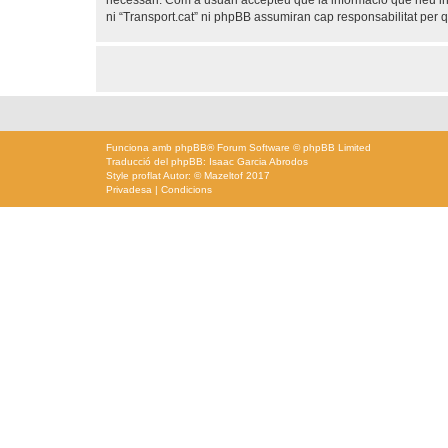
necessari. Com a usuari accepteu que la informació que heu i
ni “Transport.cat” ni phpBB assumiran cap responsabilitat per
Funciona amb
phpBB
® Forum Software © phpBB Limited
Traducció del phpBB: Isaac Garcia Abrodos
Style
proflat
Autor: ©
Mazeltof
2017
Privadesa
|
Condicions