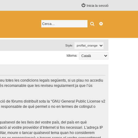
Inicia la sessió
Cerca
Cerca avançada
Style:
Idioma:
epteu totes les condicions legals següents, si us plau no accediu
 és recomanable que les reviseu regularment ja que l’ús
ó de fòrums distribuït sota la “
GNU General Public License v2
és responsable de què permet o no en termes de cotingut o
ualsevol de les lleis del vostre país, del país en què
ció al vostre proveïdor d’Internet si fos necessari. L’adreça IP
 editar, moure o tancar qualsevol tema quan ho considerem