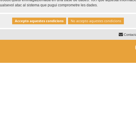
ntroduït quedi emmagatzemada en una base de dades. Tot i que aquesta informació 
 qualsevol atac al sistema que pugui comprometre les dades.
Contact