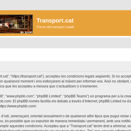
Transport.cat
Fòrum del transport català
ort.cat”, “https://transport.cat”), accepteu les condicions legals següents. Si no acc
r en qualsevol moment i ens esforçarem al màxim per informar-vos. Això no obstant,
lica que les accepteu a mesura que s’actualitzen o s’esmenen.
phpBB”, “www.phpbb.com”, “phpBB Limited”, “phpBB Teams”) un programa per a la creaci
bb.com
. El phpBB només facilita els debats a través d’Internet; phpBB Limted no 
https://www.phpbb.com/
.
 d’odi, amenaçant, orientat sexualment o de qualsevol altre tipus que pugui violar q
ho feu, és possible que us expulsin de manera immediata i permanent, amb una notifica
 complir aquestes condicions. Accepteu que a “Transport.cat” tenim dret a eliminar,