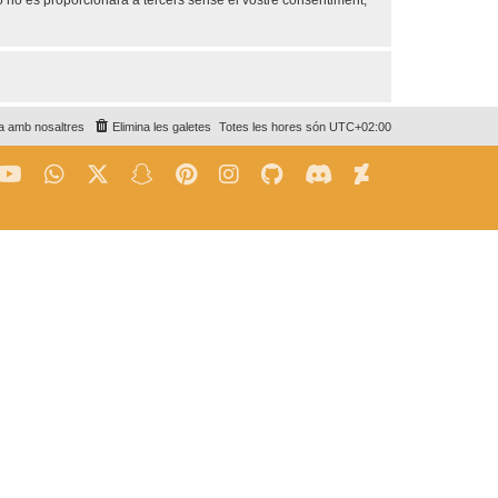
no es proporcionarà a tercers sense el vostre consentiment,
a amb nosaltres
Elimina les galetes
Totes les hores són
UTC+02:00