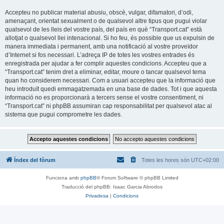
Accepteu no publicar material abusiu, obscè, vulgar, difamatori, d’odi,
amenaçant, orientat sexualment o de qualsevol altre tipus que pugui violar
qualsevol de les lleis del vostre país, del país en què “Transport.cat” està
allotjat o qualsevol llei intenacional. Si ho feu, és possible que us expulsin de
manera immediata i permanent, amb una notificació al vostre proveïdor
d’Internet si fos necessari. L’adreça IP de totes les vostres entrades és
enregistrada per ajudar a fer complir aquestes condicions. Accepteu que a
“Transport.cat” tenim dret a eliminar, editar, moure o tancar qualsevol tema
quan ho considerem necessari. Com a usuari accepteu que la informació que
heu introduït quedi emmagatzemada en una base de dades. Tot i que aquesta
informació no es proporcionarà a tercers sense el vostre consentiment, ni
“Transport.cat” ni phpBB assumiran cap responsabilitat per qualsevol atac al
sistema que pugui comprometre les dades.
Índex del fòrum
Totes les hores són
UTC+02:00
Funciona amb
phpBB
® Forum Software © phpBB Limited
Traducció del phpBB: Isaac Garcia Abrodos
Privadesa
|
Condicions