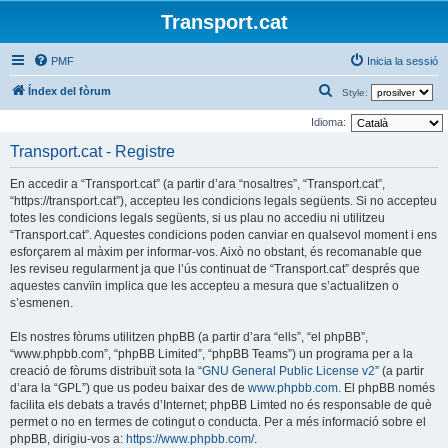
Transport.cat
PMF
Inicia la sessió
C
Índex del fòrum
Style:
e
Idioma:
r
Transport.cat - Registre
c
En accedir a “Transport.cat” (a partir d’ara “nosaltres”, “Transport.cat”,
a
“https://transport.cat”), accepteu les condicions legals següents. Si no accepteu
totes les condicions legals següents, si us plau no accediu ni utilitzeu
“Transport.cat”. Aquestes condicions poden canviar en qualsevol moment i ens
esforçarem al màxim per informar-vos. Això no obstant, és recomanable que
les reviseu regularment ja que l’ús continuat de “Transport.cat” després que
aquestes canvïin implica que les accepteu a mesura que s’actualitzen o
s’esmenen.
Els nostres fòrums utilitzen phpBB (a partir d’ara “ells”, “el phpBB”,
“www.phpbb.com”, “phpBB Limited”, “phpBB Teams”) un programa per a la
creació de fòrums distribuït sota la “
GNU General Public License v2
” (a partir
d’ara la “GPL”) que us podeu baixar des de
www.phpbb.com
. El phpBB només
facilita els debats a través d’Internet; phpBB Limted no és responsable de què
permet o no en termes de cotingut o conducta. Per a més informació sobre el
phpBB, dirigiu-vos a:
https://www.phpbb.com/
.