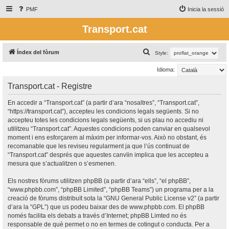
PMF
Inicia la sessió
Transport.cat
C
Índex del fòrum
Style:
e
Idioma:
r
Transport.cat - Registre
c
a
En accedir a “Transport.cat” (a partir d’ara “nosaltres”, “Transport.cat”,
“https://transport.cat”), accepteu les condicions legals següents. Si no
accepteu totes les condicions legals següents, si us plau no accediu ni
utilitzeu “Transport.cat”. Aquestes condicions poden canviar en qualsevol
moment i ens esforçarem al màxim per informar-vos. Això no obstant, és
recomanable que les reviseu regularment ja que l’ús continuat de
“Transport.cat” després que aquestes canvïin implica que les accepteu a
mesura que s’actualitzen o s’esmenen.
Els nostres fòrums utilitzen phpBB (a partir d’ara “ells”, “el phpBB”,
“www.phpbb.com”, “phpBB Limited”, “phpBB Teams”) un programa per a la
creació de fòrums distribuït sota la “
GNU General Public License v2
” (a partir
d’ara la “GPL”) que us podeu baixar des de
www.phpbb.com
. El phpBB
només facilita els debats a través d’Internet; phpBB Limted no és
responsable de què permet o no en termes de cotingut o conducta. Per a