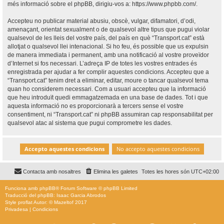
més informació sobre el phpBB, dirigiu-vos a:
https://www.phpbb.com/
.
Accepteu no publicar material abusiu, obscè, vulgar, difamatori, d’odi,
amenaçant, orientat sexualment o de qualsevol altre tipus que pugui violar
qualsevol de les lleis del vostre país, del país en què “Transport.cat” està
allotjat o qualsevol llei intenacional. Si ho feu, és possible que us expulsin
de manera immediata i permanent, amb una notificació al vostre proveïdor
d’Internet si fos necessari. L’adreça IP de totes les vostres entrades és
enregistrada per ajudar a fer complir aquestes condicions. Accepteu que a
“Transport.cat” tenim dret a eliminar, editar, moure o tancar qualsevol tema
quan ho considerem necessari. Com a usuari accepteu que la informació
que heu introduït quedi emmagatzemada en una base de dades. Tot i que
aquesta informació no es proporcionarà a tercers sense el vostre
consentiment, ni “Transport.cat” ni phpBB assumiran cap responsabilitat per
qualsevol atac al sistema que pugui comprometre les dades.
Contacta amb nosaltres
Elimina les galetes
Totes les hores són
UTC+02:00
Funciona amb
phpBB
® Forum Software © phpBB Limited
Traducció del phpBB: Isaac Garcia Abrodos
Style
proflat
Autor: ©
Mazeltof
2017
Privadesa
|
Condicions