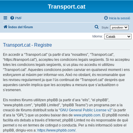
Transport.cat
PMF
Inicia la sessió
C
Índex del fòrum
Style:
e
Idioma:
r
Transport.cat - Registre
c
En accedir a “Transport.cat” (a partir d’ara “nosaltres”, “Transport.cat”,
a
“https://transport.cat”), accepteu les condicions legals següents. Si no accepteu
totes les condicions legals següents, si us plau no accediu ni utilitzeu
“Transport.cat”. Aquestes condicions poden canviar en qualsevol moment i ens
esforçarem al màxim per informar-vos. Això no obstant, és recomanable que
les reviseu regularment ja que l’ús continuat de “Transport.cat” després que
aquestes canvïin implica que les accepteu a mesura que s’actualitzen o
s’esmenen.
Els nostres fòrums utilitzen phpBB (a partir d’ara “ells”, “el phpBB”,
“www.phpbb.com”, “phpBB Limited”, “phpBB Teams”) un programa per a la
creació de fòrums distribuït sota la “
GNU General Public License v2
” (a partir
d’ara la “GPL”) que us podeu baixar des de
www.phpbb.com
. El phpBB només
facilita els debats a través d’Internet; phpBB Limted no és responsable de què
permet o no en termes de cotingut o conducta. Per a més informació sobre el
phpBB, dirigiu-vos a:
https://www.phpbb.com/
.