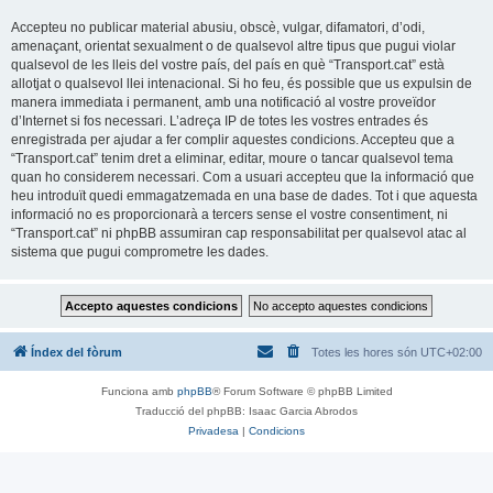
Accepteu no publicar material abusiu, obscè, vulgar, difamatori, d’odi,
amenaçant, orientat sexualment o de qualsevol altre tipus que pugui violar
qualsevol de les lleis del vostre país, del país en què “Transport.cat” està
allotjat o qualsevol llei intenacional. Si ho feu, és possible que us expulsin de
manera immediata i permanent, amb una notificació al vostre proveïdor
d’Internet si fos necessari. L’adreça IP de totes les vostres entrades és
enregistrada per ajudar a fer complir aquestes condicions. Accepteu que a
“Transport.cat” tenim dret a eliminar, editar, moure o tancar qualsevol tema
quan ho considerem necessari. Com a usuari accepteu que la informació que
heu introduït quedi emmagatzemada en una base de dades. Tot i que aquesta
informació no es proporcionarà a tercers sense el vostre consentiment, ni
“Transport.cat” ni phpBB assumiran cap responsabilitat per qualsevol atac al
sistema que pugui comprometre les dades.
Índex del fòrum
Totes les hores són
UTC+02:00
Funciona amb
phpBB
® Forum Software © phpBB Limited
Traducció del phpBB: Isaac Garcia Abrodos
Privadesa
|
Condicions