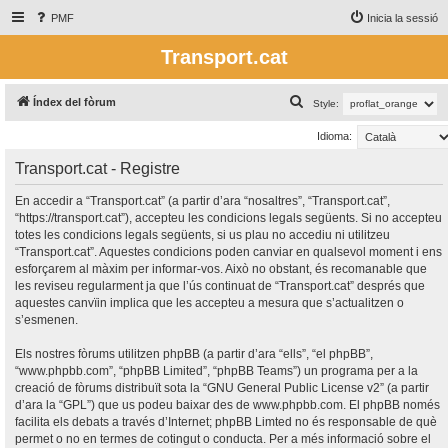
PMF
Inicia la sessió
Transport.cat
C
Índex del fòrum
Style:
e
Idioma:
r
Transport.cat - Registre
c
a
En accedir a “Transport.cat” (a partir d’ara “nosaltres”, “Transport.cat”,
“https://transport.cat”), accepteu les condicions legals següents. Si no accepteu
totes les condicions legals següents, si us plau no accediu ni utilitzeu
“Transport.cat”. Aquestes condicions poden canviar en qualsevol moment i ens
esforçarem al màxim per informar-vos. Això no obstant, és recomanable que
les reviseu regularment ja que l’ús continuat de “Transport.cat” després que
aquestes canvïin implica que les accepteu a mesura que s’actualitzen o
s’esmenen.
Els nostres fòrums utilitzen phpBB (a partir d’ara “ells”, “el phpBB”,
“www.phpbb.com”, “phpBB Limited”, “phpBB Teams”) un programa per a la
creació de fòrums distribuït sota la “
GNU General Public License v2
” (a partir
d’ara la “GPL”) que us podeu baixar des de
www.phpbb.com
. El phpBB només
facilita els debats a través d’Internet; phpBB Limted no és responsable de què
permet o no en termes de cotingut o conducta. Per a més informació sobre el