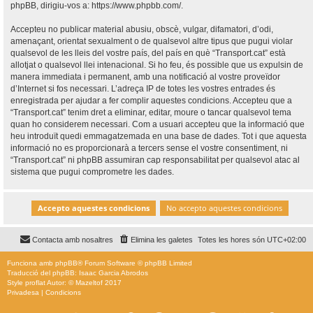
phpBB, dirigiu-vos a:
https://www.phpbb.com/
.
Accepteu no publicar material abusiu, obscè, vulgar, difamatori, d’odi,
amenaçant, orientat sexualment o de qualsevol altre tipus que pugui violar
qualsevol de les lleis del vostre país, del país en què “Transport.cat” està
allotjat o qualsevol llei intenacional. Si ho feu, és possible que us expulsin de
manera immediata i permanent, amb una notificació al vostre proveïdor
d’Internet si fos necessari. L’adreça IP de totes les vostres entrades és
enregistrada per ajudar a fer complir aquestes condicions. Accepteu que a
“Transport.cat” tenim dret a eliminar, editar, moure o tancar qualsevol tema
quan ho considerem necessari. Com a usuari accepteu que la informació que
heu introduït quedi emmagatzemada en una base de dades. Tot i que aquesta
informació no es proporcionarà a tercers sense el vostre consentiment, ni
“Transport.cat” ni phpBB assumiran cap responsabilitat per qualsevol atac al
sistema que pugui comprometre les dades.
Contacta amb nosaltres
Elimina les galetes
Totes les hores són
UTC+02:00
Funciona amb
phpBB
® Forum Software © phpBB Limited
Traducció del phpBB: Isaac Garcia Abrodos
Style
proflat
Autor: ©
Mazeltof
2017
Privadesa
|
Condicions