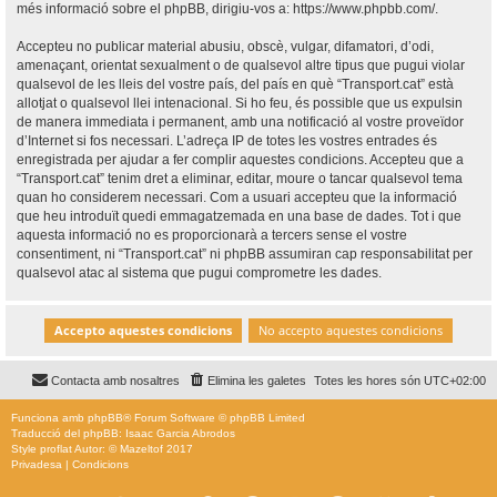
més informació sobre el phpBB, dirigiu-vos a:
https://www.phpbb.com/
.
Accepteu no publicar material abusiu, obscè, vulgar, difamatori, d’odi,
amenaçant, orientat sexualment o de qualsevol altre tipus que pugui violar
qualsevol de les lleis del vostre país, del país en què “Transport.cat” està
allotjat o qualsevol llei intenacional. Si ho feu, és possible que us expulsin
de manera immediata i permanent, amb una notificació al vostre proveïdor
d’Internet si fos necessari. L’adreça IP de totes les vostres entrades és
enregistrada per ajudar a fer complir aquestes condicions. Accepteu que a
“Transport.cat” tenim dret a eliminar, editar, moure o tancar qualsevol tema
quan ho considerem necessari. Com a usuari accepteu que la informació
que heu introduït quedi emmagatzemada en una base de dades. Tot i que
aquesta informació no es proporcionarà a tercers sense el vostre
consentiment, ni “Transport.cat” ni phpBB assumiran cap responsabilitat per
qualsevol atac al sistema que pugui comprometre les dades.
Contacta amb nosaltres
Elimina les galetes
Totes les hores són
UTC+02:00
Funciona amb
phpBB
® Forum Software © phpBB Limited
Traducció del phpBB: Isaac Garcia Abrodos
Style
proflat
Autor: ©
Mazeltof
2017
Privadesa
|
Condicions