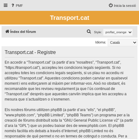
PMF
Inicia la sessió
Transport.cat
C
Índex del fòrum
Style:
e
Idioma:
r
Transport.cat - Registre
c
a
En accedir a “Transport.cat” (a partir d’ara “nosaltres”, “Transport.cat”,
“https://transport.cat”), accepteu les condicions legals següents. Si no
accepteu totes les condicions legals següents, si us plau no accediu ni
utilitzeu “Transport.cat”. Aquestes condicions poden canviar en qualsevol
moment i ens esforçarem al màxim per informar-vos. Això no obstant, és
recomanable que les reviseu regularment ja que l’ús continuat de
“Transport.cat” després que aquestes canvïin implica que les accepteu a
mesura que s’actualitzen o s’esmenen.
Els nostres fòrums utilitzen phpBB (a partir d’ara “ells”, “el phpBB”,
“www.phpbb.com”, “phpBB Limited”, “phpBB Teams”) un programa per a la
creació de fòrums distribuït sota la “
GNU General Public License v2
” (a partir
d’ara la “GPL”) que us podeu baixar des de
www.phpbb.com
. El phpBB
només facilita els debats a través d’Internet; phpBB Limted no és
responsable de què permet o no en termes de cotingut o conducta. Per a