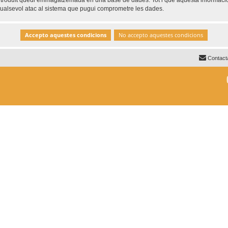
ntroduït quedi emmagatzemada en una base de dades. Tot i que aquesta informació 
 qualsevol atac al sistema que pugui comprometre les dades.
Contact