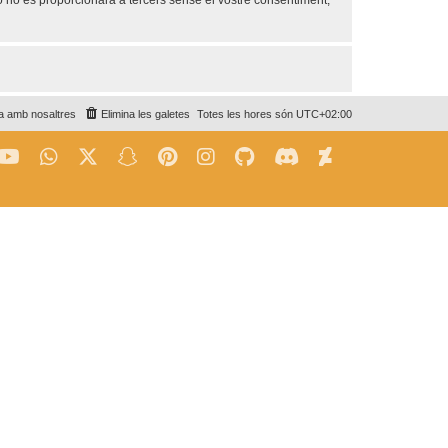
no es proporcionarà a tercers sense el vostre consentiment,
a amb nosaltres
Elimina les galetes
Totes les hores són
UTC+02:00