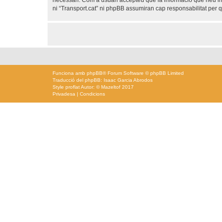
necessari. Com a usuari accepteu que la informació que heu i
ni “Transport.cat” ni phpBB assumiran cap responsabilitat per
Funciona amb
phpBB
® Forum Software © phpBB Limited
Traducció del phpBB: Isaac Garcia Abrodos
Style
proflat
Autor: ©
Mazeltof
2017
Privadesa
|
Condicions