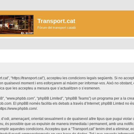
Transport.cat
Fòrum del transport català
ort.cat”, “https://transport.cat”), accepteu les condicions legals següents. Si no acc
r en qualsevol moment i ens esforçarem al màxim per informar-vos. Això no obstant,
lica que les accepteu a mesura que s’actualitzen o s’esmenen.
phpBB”, “www.phpbb.com”, “phpBB Limited”, “phpBB Teams”) un programa per a la creaci
bb.com
. El phpBB només facilita els debats a través d’Internet; phpBB Limted no 
https://www.phpbb.com/
.
 d’odi, amenaçant, orientat sexualment o de qualsevol altre tipus que pugui violar q
ho feu, és possible que us expulsin de manera immediata i permanent, amb una notifica
 complir aquestes condicions. Accepteu que a “Transport.cat” tenim dret a eliminar,