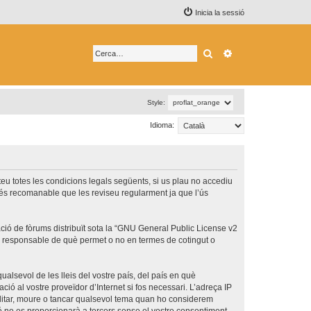
Inicia la sessió
Cerca
Cerca avançada
Style:
Idioma:
epteu totes les condicions legals següents, si us plau no accediu
 és recomanable que les reviseu regularment ja que l’ús
ó de fòrums distribuït sota la “
GNU General Public License v2
és responsable de què permet o no en termes de cotingut o
ualsevol de les lleis del vostre país, del país en què
ció al vostre proveïdor d’Internet si fos necessari. L’adreça IP
 editar, moure o tancar qualsevol tema quan ho considerem