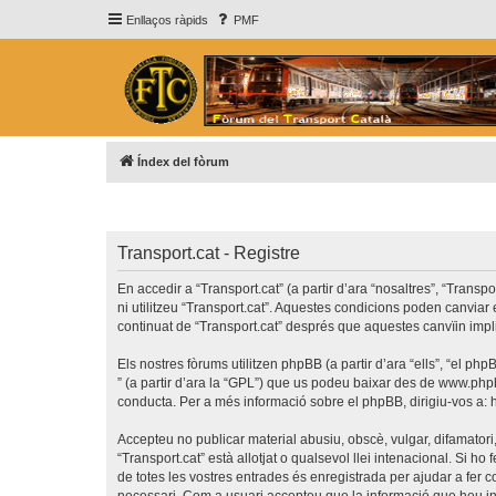
Enllaços ràpids
PMF
Índex del fòrum
Transport.cat - Registre
En accedir a “Transport.cat” (a partir d’ara “nosaltres”, “Transp
ni utilitzeu “Transport.cat”. Aquestes condicions poden canvia
continuat de “Transport.cat” després que aquestes canvïin imp
Els nostres fòrums utilitzen phpBB (a partir d’ara “ells”, “el 
” (a partir d’ara la “GPL”) que us podeu baixar des de
www.php
conducta. Per a més informació sobre el phpBB, dirigiu-vos a:
Accepteu no publicar material abusiu, obscè, vulgar, difamatori,
“Transport.cat” està allotjat o qualsevol llei intenacional. Si 
de totes les vostres entrades és enregistrada per ajudar a fer