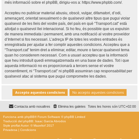
més informació sobre el phpBB, dirigiu-vos a:
https://www.phpbb.com/
.
Accepteu no publicar material abusiu, obscè, vulgar, difamatori, d’odi,
amenaçant, orientat sexualment o de qualsevol altre tipus que pugui violar
qualsevol de les lleis del vostre país, del país en què “Transport.cat” està
allotjat o qualsevol llei intenacional. Si ho feu, és possible que us expulsin
de manera immediata i permanent, amb una notificació al vostre proveïdor
d’Internet si fos necessari. L’adreça IP de totes les vostres entrades és
enregistrada per ajudar a fer complir aquestes condicions. Accepteu que a
“Transport.cat” tenim dret a eliminar, editar, moure o tancar qualsevol tema
quan ho considerem necessari. Com a usuari accepteu que la informació
que heu introduït quedi emmagatzemada en una base de dades. Tot i que
aquesta informació no es proporcionarà a tercers sense el vostre
consentiment, ni “Transport.cat” ni phpBB assumiran cap responsabilitat per
qualsevol atac al sistema que pugui comprometre les dades.
Contacta amb nosaltres
Elimina les galetes
Totes les hores són
UTC+02:00
Funciona amb
phpBB
® Forum Software © phpBB Limited
Traducció del phpBB: Isaac Garcia Abrodos
Style
proflat
Autor: ©
Mazeltof
2017
Privadesa
|
Condicions