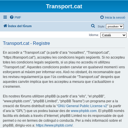
Transport.cat
PMF
Inicia la sessió
C
Índex del fòrum
Style:
e
Idioma:
r
Transport.cat - Registre
c
En accedir a “Transport.cat” (a partir d’ara “nosaltres”, “Transport.cat”,
a
“https://transport.cat”), accepteu les condicions legals següents. Si no accepteu
totes les condicions legals següents, si us plau no accediu ni utilitzeu
“Transport.cat”. Aquestes condicions poden canviar en qualsevol moment i ens
esforçarem al màxim per informar-vos. Això no obstant, és recomanable que
les reviseu regularment ja que l’ús continuat de “Transport.cat” després que
aquestes canvïin implica que les accepteu a mesura que s’actualitzen o
s’esmenen.
Els nostres fòrums utilitzen phpBB (a partir d’ara “ells”, “el phpBB”,
“www.phpbb.com”, “phpBB Limited”, “phpBB Teams”) un programa per a la
creació de fòrums distribuït sota la “
GNU General Public License v2
” (a partir
d’ara la “GPL”) que us podeu baixar des de
www.phpbb.com
. El phpBB només
facilita els debats a través d’Internet; phpBB Limted no és responsable de què
permet o no en termes de cotingut o conducta. Per a més informació sobre el
phpBB, dirigiu-vos a:
https://www.phpbb.com/
.