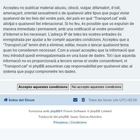
Accepteu no publicar material abusiu, obscè, vulgar, difamatori, d’odi,
amenaçant, orientat sexualment o de qualsevol altre tipus que pugui violar
qualsevol de les lleis del vostre país, del país en què “Transport.cat” està
allotjat o qualsevol llei intenacional. Si ho feu, és possible que us expulsin de
manera immediata i permanent, amb una notificació al vostre proveïdor
d’Internet si fos necessari. L’adreça IP de totes les vostres entrades és
enregistrada per ajudar a fer complir aquestes condicions. Accepteu que a
“Transport.cat” tenim dret a eliminar, editar, moure o tancar qualsevol tema
quan ho considerem necessari. Com a usuari accepteu que la informació que
heu introduït quedi emmagatzemada en una base de dades. Tot i que aquesta
informació no es proporcionarà a tercers sense el vostre consentiment, ni
“Transport.cat” ni phpBB assumiran cap responsabilitat per qualsevol atac al
sistema que pugui comprometre les dades.
Índex del fòrum
Totes les hores són
UTC+02:00
Funciona amb
phpBB
® Forum Software © phpBB Limited
Traducció del phpBB: Isaac Garcia Abrodos
Privadesa
|
Condicions