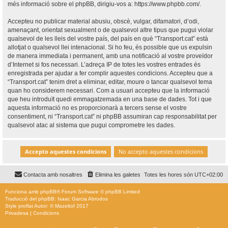
més informació sobre el phpBB, dirigiu-vos a:
https://www.phpbb.com/
.
Accepteu no publicar material abusiu, obscè, vulgar, difamatori, d’odi,
amenaçant, orientat sexualment o de qualsevol altre tipus que pugui violar
qualsevol de les lleis del vostre país, del país en què “Transport.cat” està
allotjat o qualsevol llei intenacional. Si ho feu, és possible que us expulsin
de manera immediata i permanent, amb una notificació al vostre proveïdor
d’Internet si fos necessari. L’adreça IP de totes les vostres entrades és
enregistrada per ajudar a fer complir aquestes condicions. Accepteu que a
“Transport.cat” tenim dret a eliminar, editar, moure o tancar qualsevol tema
quan ho considerem necessari. Com a usuari accepteu que la informació
que heu introduït quedi emmagatzemada en una base de dades. Tot i que
aquesta informació no es proporcionarà a tercers sense el vostre
consentiment, ni “Transport.cat” ni phpBB assumiran cap responsabilitat per
qualsevol atac al sistema que pugui comprometre les dades.
Contacta amb nosaltres
Elimina les galetes
Totes les hores són
UTC+02:00
Funciona amb
phpBB
® Forum Software © phpBB Limited
Traducció del phpBB: Isaac Garcia Abrodos
Style
proflat
Autor: ©
Mazeltof
2017
Privadesa
|
Condicions