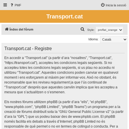
PMF
Inicia la sessió
Transport.cat
C
Índex del fòrum
Style:
e
Idioma:
r
Transport.cat - Registre
c
a
En accedir a “Transport.cat” (a partir d’ara “nosaltres”, “Transport.cat”,
“https://transport.cat”), accepteu les condicions legals següents. Si no
accepteu totes les condicions legals següents, si us plau no accediu ni
utilitzeu “Transport.cat”. Aquestes condicions poden canviar en qualsevol
moment i ens esforçarem al màxim per informar-vos. Això no obstant, és
recomanable que les reviseu regularment ja que l’ús continuat de
“Transport.cat” després que aquestes canvïin implica que les accepteu a
mesura que s’actualitzen o s’esmenen.
Els nostres fòrums utilitzen phpBB (a partir d’ara “ells”, “el phpBB”,
“www.phpbb.com”, “phpBB Limited”, “phpBB Teams”) un programa per a la
creació de fòrums distribuït sota la “
GNU General Public License v2
” (a partir
d’ara la “GPL”) que us podeu baixar des de
www.phpbb.com
. El phpBB
només facilita els debats a través d’Internet; phpBB Limted no és
responsable de què permet o no en termes de cotingut o conducta. Per a