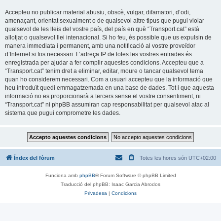
Accepteu no publicar material abusiu, obscè, vulgar, difamatori, d’odi,
amenaçant, orientat sexualment o de qualsevol altre tipus que pugui violar
qualsevol de les lleis del vostre país, del país en què “Transport.cat” està
allotjat o qualsevol llei intenacional. Si ho feu, és possible que us expulsin de
manera immediata i permanent, amb una notificació al vostre proveïdor
d’Internet si fos necessari. L’adreça IP de totes les vostres entrades és
enregistrada per ajudar a fer complir aquestes condicions. Accepteu que a
“Transport.cat” tenim dret a eliminar, editar, moure o tancar qualsevol tema
quan ho considerem necessari. Com a usuari accepteu que la informació que
heu introduït quedi emmagatzemada en una base de dades. Tot i que aquesta
informació no es proporcionarà a tercers sense el vostre consentiment, ni
“Transport.cat” ni phpBB assumiran cap responsabilitat per qualsevol atac al
sistema que pugui comprometre les dades.
Índex del fòrum
Totes les hores són
UTC+02:00
Funciona amb
phpBB
® Forum Software © phpBB Limited
Traducció del phpBB: Isaac Garcia Abrodos
Privadesa
|
Condicions