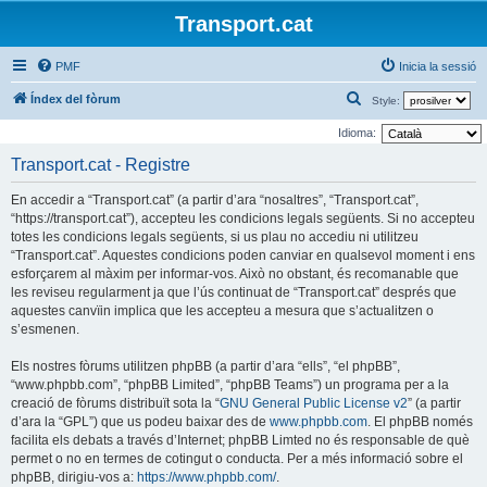
Transport.cat
PMF
Inicia la sessió
C
Índex del fòrum
Style:
e
Idioma:
r
Transport.cat - Registre
c
En accedir a “Transport.cat” (a partir d’ara “nosaltres”, “Transport.cat”,
a
“https://transport.cat”), accepteu les condicions legals següents. Si no accepteu
totes les condicions legals següents, si us plau no accediu ni utilitzeu
“Transport.cat”. Aquestes condicions poden canviar en qualsevol moment i ens
esforçarem al màxim per informar-vos. Això no obstant, és recomanable que
les reviseu regularment ja que l’ús continuat de “Transport.cat” després que
aquestes canvïin implica que les accepteu a mesura que s’actualitzen o
s’esmenen.
Els nostres fòrums utilitzen phpBB (a partir d’ara “ells”, “el phpBB”,
“www.phpbb.com”, “phpBB Limited”, “phpBB Teams”) un programa per a la
creació de fòrums distribuït sota la “
GNU General Public License v2
” (a partir
d’ara la “GPL”) que us podeu baixar des de
www.phpbb.com
. El phpBB només
facilita els debats a través d’Internet; phpBB Limted no és responsable de què
permet o no en termes de cotingut o conducta. Per a més informació sobre el
phpBB, dirigiu-vos a:
https://www.phpbb.com/
.