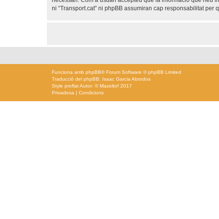
necessari. Com a usuari accepteu que la informació que heu i
ni “Transport.cat” ni phpBB assumiran cap responsabilitat per
Funciona amb
phpBB
® Forum Software © phpBB Limited
Traducció del phpBB: Isaac Garcia Abrodos
Style
proflat
Autor: ©
Mazeltof
2017
Privadesa
|
Condicions