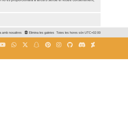
no es proporcionarà a tercers sense el vostre consentiment,
a amb nosaltres
Elimina les galetes
Totes les hores són
UTC+02:00