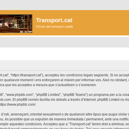
Transport.cat
Fòrum del transport català
ort.cat”, “https://transport.cat”), accepteu les condicions legals següents. Si no acc
r en qualsevol moment i ens esforçarem al màxim per informar-vos. Això no obstant,
lica que les accepteu a mesura que s’actualitzen o s’esmenen.
phpBB”, “www.phpbb.com”, “phpBB Limited”, “phpBB Teams”) un programa per a la creaci
bb.com
. El phpBB només facilita els debats a través d’Internet; phpBB Limted no 
https://www.phpbb.com/
.
 d’odi, amenaçant, orientat sexualment o de qualsevol altre tipus que pugui violar q
ho feu, és possible que us expulsin de manera immediata i permanent, amb una notifica
 complir aquestes condicions. Accepteu que a “Transport.cat” tenim dret a eliminar,