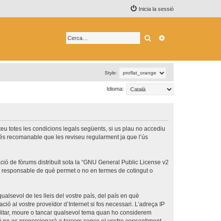
Inicia la sessió
Cerca
Cerca avançada
Style:
Idioma:
epteu totes les condicions legals següents, si us plau no accediu
 és recomanable que les reviseu regularment ja que l’ús
ó de fòrums distribuït sota la “
GNU General Public License v2
és responsable de què permet o no en termes de cotingut o
ualsevol de les lleis del vostre país, del país en què
ció al vostre proveïdor d’Internet si fos necessari. L’adreça IP
 editar, moure o tancar qualsevol tema quan ho considerem