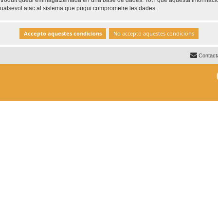
ntroduït quedi emmagatzemada en una base de dades. Tot i que aquesta informació 
 qualsevol atac al sistema que pugui comprometre les dades.
Contact