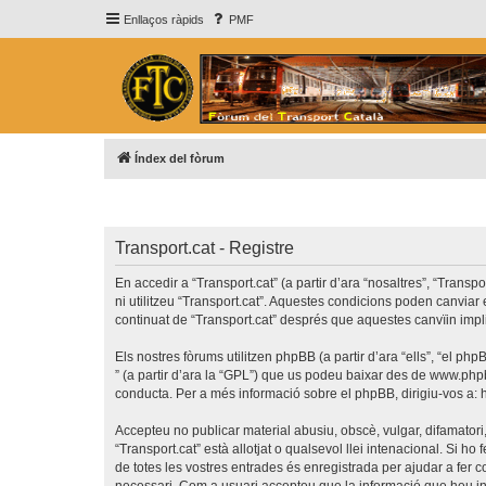
Enllaços ràpids
PMF
Índex del fòrum
Transport.cat - Registre
En accedir a “Transport.cat” (a partir d’ara “nosaltres”, “Transp
ni utilitzeu “Transport.cat”. Aquestes condicions poden canvia
continuat de “Transport.cat” després que aquestes canvïin imp
Els nostres fòrums utilitzen phpBB (a partir d’ara “ells”, “el 
” (a partir d’ara la “GPL”) que us podeu baixar des de
www.php
conducta. Per a més informació sobre el phpBB, dirigiu-vos a:
Accepteu no publicar material abusiu, obscè, vulgar, difamatori,
“Transport.cat” està allotjat o qualsevol llei intenacional. Si 
de totes les vostres entrades és enregistrada per ajudar a fer