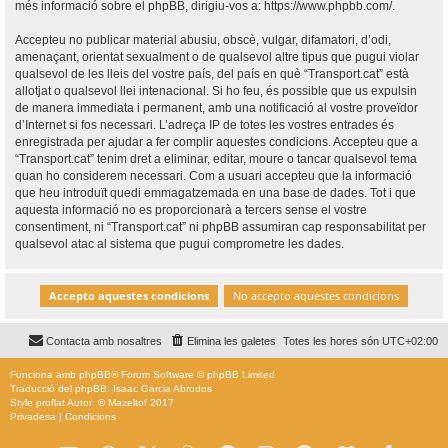
més informació sobre el phpBB, dirigiu-vos a:
https://www.phpbb.com/
.
Accepteu no publicar material abusiu, obscè, vulgar, difamatori, d’odi,
amenaçant, orientat sexualment o de qualsevol altre tipus que pugui violar
qualsevol de les lleis del vostre país, del país en què “Transport.cat” està
allotjat o qualsevol llei intenacional. Si ho feu, és possible que us expulsin
de manera immediata i permanent, amb una notificació al vostre proveïdor
d’Internet si fos necessari. L’adreça IP de totes les vostres entrades és
enregistrada per ajudar a fer complir aquestes condicions. Accepteu que a
“Transport.cat” tenim dret a eliminar, editar, moure o tancar qualsevol tema
quan ho considerem necessari. Com a usuari accepteu que la informació
que heu introduït quedi emmagatzemada en una base de dades. Tot i que
aquesta informació no es proporcionarà a tercers sense el vostre
consentiment, ni “Transport.cat” ni phpBB assumiran cap responsabilitat per
qualsevol atac al sistema que pugui comprometre les dades.
Contacta amb nosaltres
Elimina les galetes
Totes les hores són
UTC+02:00
Funciona amb
phpBB
® Forum Software © phpBB Limited
Traducció del phpBB: Isaac Garcia Abrodos
Style
proflat
Autor: ©
Mazeltof
2017
Privadesa
|
Condicions