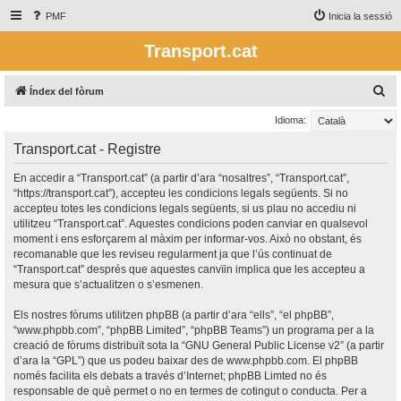
PMF
Inicia la sessió
Transport.cat
C
Índex del fòrum
e
Idioma:
r
Transport.cat - Registre
c
a
En accedir a “Transport.cat” (a partir d’ara “nosaltres”, “Transport.cat”,
“https://transport.cat”), accepteu les condicions legals següents. Si no
accepteu totes les condicions legals següents, si us plau no accediu ni
utilitzeu “Transport.cat”. Aquestes condicions poden canviar en qualsevol
moment i ens esforçarem al màxim per informar-vos. Això no obstant, és
recomanable que les reviseu regularment ja que l’ús continuat de
“Transport.cat” després que aquestes canvïin implica que les accepteu a
mesura que s’actualitzen o s’esmenen.
Els nostres fòrums utilitzen phpBB (a partir d’ara “ells”, “el phpBB”,
“www.phpbb.com”, “phpBB Limited”, “phpBB Teams”) un programa per a la
creació de fòrums distribuït sota la “
GNU General Public License v2
” (a partir
d’ara la “GPL”) que us podeu baixar des de
www.phpbb.com
. El phpBB
només facilita els debats a través d’Internet; phpBB Limted no és
responsable de què permet o no en termes de cotingut o conducta. Per a