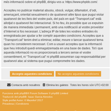
més informació sobre el phpBB, dirigiu-vos a:
https://www.phpbb.com/
.
Accepteu no publicar material abusiu, obscè, vulgar, difamatori, d’odi,
amenaçant, orientat sexualment o de qualsevol altre tipus que pugui violar
qualsevol de les lleis del vostre país, del país en què “Transport.cat” està
allotjat o qualsevol llei intenacional. Si ho feu, és possible que us expulsin
de manera immediata i permanent, amb una notificació al vostre proveïdor
d’Internet si fos necessari. L’adreça IP de totes les vostres entrades és
enregistrada per ajudar a fer complir aquestes condicions. Accepteu que a
“Transport.cat” tenim dret a eliminar, editar, moure o tancar qualsevol tema
quan ho considerem necessari. Com a usuari accepteu que la informació
que heu introduït quedi emmagatzemada en una base de dades. Tot i que
aquesta informació no es proporcionarà a tercers sense el vostre
consentiment, ni “Transport.cat” ni phpBB assumiran cap responsabilitat per
qualsevol atac al sistema que pugui comprometre les dades.
Contacta amb nosaltres
Elimina les galetes
Totes les hores són
UTC+02:00
Funciona amb
phpBB
® Forum Software © phpBB Limited
Traducció del phpBB: Isaac Garcia Abrodos
Style
proflat
Autor: ©
Mazeltof
2017
Privadesa
|
Condicions