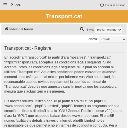
PMF
Inicia la sessió
Transport.cat
C
Índex del fòrum
Style:
e
Idioma:
r
Transport.cat - Registre
c
a
En accedir a “Transport.cat” (a partir d’ara “nosaltres”, “Transport.cat”,
“https://transport.cat”), accepteu les condicions legals següents. Si no
accepteu totes les condicions legals següents, si us plau no accediu ni
utilitzeu “Transport.cat”. Aquestes condicions poden canviar en qualsevol
moment i ens esforçarem al màxim per informar-vos. Això no obstant, és
recomanable que les reviseu regularment ja que l’ús continuat de
“Transport.cat” després que aquestes canvïin implica que les accepteu a
mesura que s’actualitzen o s’esmenen.
Els nostres fòrums utilitzen phpBB (a partir d’ara “ells”, “el phpBB”,
“www.phpbb.com”, “phpBB Limited”, “phpBB Teams”) un programa per a la
creació de fòrums distribuït sota la “
GNU General Public License v2
” (a partir
d’ara la “GPL”) que us podeu baixar des de
www.phpbb.com
. El phpBB
només facilita els debats a través d’Internet; phpBB Limted no és
responsable de què permet o no en termes de cotingut o conducta. Per a