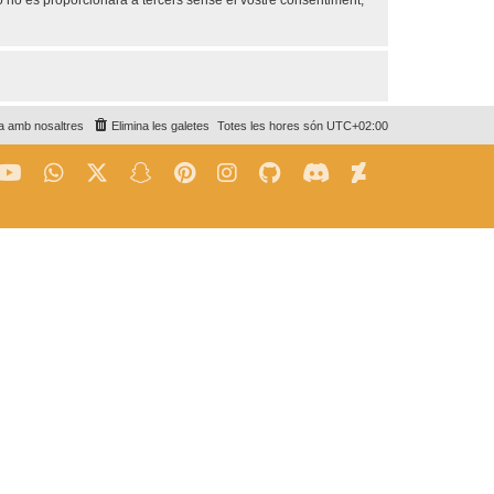
no es proporcionarà a tercers sense el vostre consentiment,
a amb nosaltres
Elimina les galetes
Totes les hores són
UTC+02:00