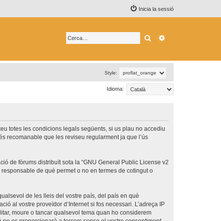
Inicia la sessió
Cerca
Cerca avançada
Style:
Idioma:
epteu totes les condicions legals següents, si us plau no accediu
 és recomanable que les reviseu regularment ja que l’ús
ó de fòrums distribuït sota la “
GNU General Public License v2
és responsable de què permet o no en termes de cotingut o
ualsevol de les lleis del vostre país, del país en què
ció al vostre proveïdor d’Internet si fos necessari. L’adreça IP
 editar, moure o tancar qualsevol tema quan ho considerem