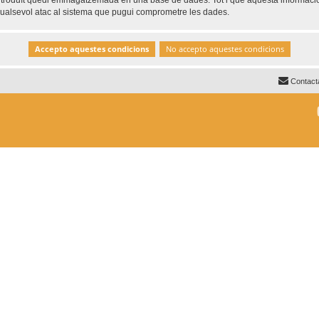
ntroduït quedi emmagatzemada en una base de dades. Tot i que aquesta informació 
 qualsevol atac al sistema que pugui comprometre les dades.
Contact