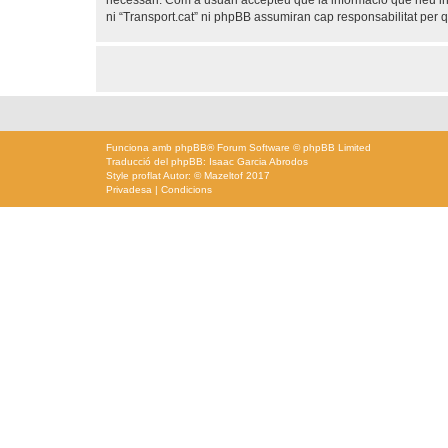
necessari. Com a usuari accepteu que la informació que heu i
ni “Transport.cat” ni phpBB assumiran cap responsabilitat per
Funciona amb
phpBB
® Forum Software © phpBB Limited
Traducció del phpBB: Isaac Garcia Abrodos
Style
proflat
Autor: ©
Mazeltof
2017
Privadesa
|
Condicions