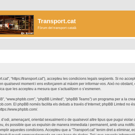
Transport.cat
Fòrum del transport català
ort.cat”, “https://transport.cat”), accepteu les condicions legals següents. Si no acc
r en qualsevol moment i ens esforçarem al màxim per informar-vos. Això no obstant,
lica que les accepteu a mesura que s’actualitzen o s’esmenen.
phpBB”, “www.phpbb.com”, “phpBB Limited”, “phpBB Teams”) un programa per a la creaci
bb.com
. El phpBB només facilita els debats a través d’Internet; phpBB Limted no 
https://www.phpbb.com/
.
 d’odi, amenaçant, orientat sexualment o de qualsevol altre tipus que pugui violar q
ho feu, és possible que us expulsin de manera immediata i permanent, amb una notifica
 complir aquestes condicions. Accepteu que a “Transport.cat” tenim dret a eliminar,