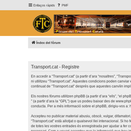
Enllaços ràpids
PMF
Índex del fòrum
Transport.cat - Registre
En accedir a “Transport.cat” (a partir d’ara “nosaltres”, “Transp
ni utilitzeu “Transport.cat”. Aquestes condicions poden canvia
continuat de “Transport.cat” després que aquestes canvïin imp
Els nostres fòrums utilitzen phpBB (a partir d’ara “ells”, “el 
” (a partir d’ara la “GPL”) que us podeu baixar des de
www.php
conducta. Per a més informació sobre el phpBB, dirigiu-vos a:
Accepteu no publicar material abusiu, obscè, vulgar, difamatori,
“Transport.cat” està allotjat o qualsevol llei intenacional. Si 
de totes les vostres entrades és enregistrada per ajudar a fer