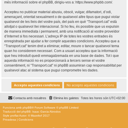
més informació sobre el phpBB, dirigiu-vos a:
https://www.phpbb.com/
.
Accepteu no publicar material abusiu, obscè, vulgar, difamatori, d’odi,
amenaçant, orientat sexualment o de qualsevol altre tipus que pugui violar
qualsevol de les lleis del vostre país, del país en què “Transport.cat” està
allotjat o qualsevol llei intenacional. Si ho feu, és possible que us expulsin
de manera immediata i permanent, amb una notificació al vostre proveïdor
d’Internet si fos necessari. L’adreça IP de totes les vostres entrades és
enregistrada per ajudar a fer complir aquestes condicions. Accepteu que a
“Transport.cat” tenim dret a eliminar, editar, moure o tancar qualsevol tema
quan ho considerem necessari. Com a usuari accepteu que la informació
que heu introduït quedi emmagatzemada en una base de dades. Tot i que
aquesta informació no es proporcionarà a tercers sense el vostre
consentiment, ni “Transport.cat” ni phpBB assumiran cap responsabilitat per
qualsevol atac al sistema que pugui comprometre les dades.
Contacta amb nosaltres
Elimina les galetes
Totes les hores són
UTC+02:00
Funciona amb
phpBB
® Forum Software © phpBB Limited
Traducció del phpBB: Isaac Garcia Abrodos
Style
proflat
Autor: ©
Mazeltof
2017
Privadesa
|
Condicions