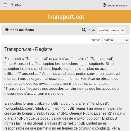
PMF
Inicia la sessió
Transport.cat
C
Índex del fòrum
Style:
e
Idioma:
r
Transport.cat - Registre
c
a
En accedir a “Transport.cat” (a partir d’ara “nosaltres”, “Transport.cat”,
“https://transport.cat”), accepteu les condicions legals següents. Si no
accepteu totes les condicions legals següents, si us plau no accediu ni
utilitzeu “Transport.cat”. Aquestes condicions poden canviar en qualsevol
moment i ens esforçarem al màxim per informar-vos. Això no obstant, és
recomanable que les reviseu regularment ja que l’ús continuat de
“Transport.cat” després que aquestes canvïin implica que les accepteu a
mesura que s’actualitzen o s’esmenen.
Els nostres fòrums utilitzen phpBB (a partir d’ara “ells”, “el phpBB”,
“www.phpbb.com”, “phpBB Limited”, “phpBB Teams”) un programa per a la
creació de fòrums distribuït sota la “
GNU General Public License v2
” (a partir
d’ara la “GPL”) que us podeu baixar des de
www.phpbb.com
. El phpBB
només facilita els debats a través d’Internet; phpBB Limted no és
responsable de què permet o no en termes de cotingut o conducta. Per a