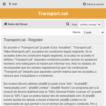
PMF
Inicia la sessió
Transport.cat
C
Índex del fòrum
Style:
e
Idioma:
r
Transport.cat - Registre
c
a
En accedir a “Transport.cat” (a partir d’ara “nosaltres”, “Transport.cat”,
“https://transport.cat”), accepteu les condicions legals següents. Si no
accepteu totes les condicions legals següents, si us plau no accediu ni
utilitzeu “Transport.cat”. Aquestes condicions poden canviar en qualsevol
moment i ens esforçarem al màxim per informar-vos. Això no obstant, és
recomanable que les reviseu regularment ja que l’ús continuat de
“Transport.cat” després que aquestes canvïin implica que les accepteu a
mesura que s’actualitzen o s’esmenen.
Els nostres fòrums utilitzen phpBB (a partir d’ara “ells”, “el phpBB”,
“www.phpbb.com”, “phpBB Limited”, “phpBB Teams”) un programa per a la
creació de fòrums distribuït sota la “
GNU General Public License v2
” (a partir
d’ara la “GPL”) que us podeu baixar des de
www.phpbb.com
. El phpBB
només facilita els debats a través d’Internet; phpBB Limted no és
responsable de què permet o no en termes de cotingut o conducta. Per a