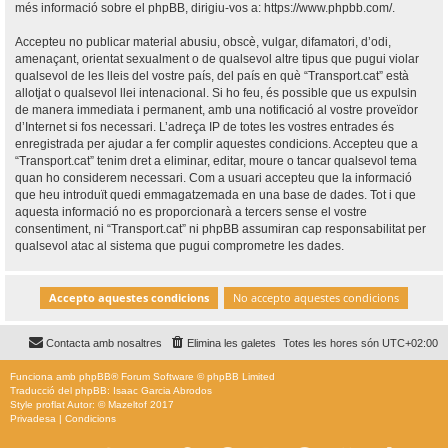
més informació sobre el phpBB, dirigiu-vos a:
https://www.phpbb.com/
.
Accepteu no publicar material abusiu, obscè, vulgar, difamatori, d’odi,
amenaçant, orientat sexualment o de qualsevol altre tipus que pugui violar
qualsevol de les lleis del vostre país, del país en què “Transport.cat” està
allotjat o qualsevol llei intenacional. Si ho feu, és possible que us expulsin
de manera immediata i permanent, amb una notificació al vostre proveïdor
d’Internet si fos necessari. L’adreça IP de totes les vostres entrades és
enregistrada per ajudar a fer complir aquestes condicions. Accepteu que a
“Transport.cat” tenim dret a eliminar, editar, moure o tancar qualsevol tema
quan ho considerem necessari. Com a usuari accepteu que la informació
que heu introduït quedi emmagatzemada en una base de dades. Tot i que
aquesta informació no es proporcionarà a tercers sense el vostre
consentiment, ni “Transport.cat” ni phpBB assumiran cap responsabilitat per
qualsevol atac al sistema que pugui comprometre les dades.
Contacta amb nosaltres
Elimina les galetes
Totes les hores són
UTC+02:00
Funciona amb
phpBB
® Forum Software © phpBB Limited
Traducció del phpBB: Isaac Garcia Abrodos
Style
proflat
Autor: ©
Mazeltof
2017
Privadesa
|
Condicions