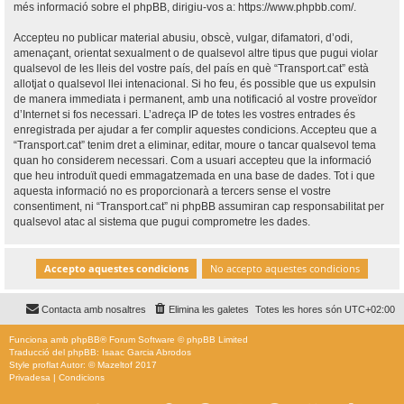
més informació sobre el phpBB, dirigiu-vos a:
https://www.phpbb.com/
.
Accepteu no publicar material abusiu, obscè, vulgar, difamatori, d’odi,
amenaçant, orientat sexualment o de qualsevol altre tipus que pugui violar
qualsevol de les lleis del vostre país, del país en què “Transport.cat” està
allotjat o qualsevol llei intenacional. Si ho feu, és possible que us expulsin
de manera immediata i permanent, amb una notificació al vostre proveïdor
d’Internet si fos necessari. L’adreça IP de totes les vostres entrades és
enregistrada per ajudar a fer complir aquestes condicions. Accepteu que a
“Transport.cat” tenim dret a eliminar, editar, moure o tancar qualsevol tema
quan ho considerem necessari. Com a usuari accepteu que la informació
que heu introduït quedi emmagatzemada en una base de dades. Tot i que
aquesta informació no es proporcionarà a tercers sense el vostre
consentiment, ni “Transport.cat” ni phpBB assumiran cap responsabilitat per
qualsevol atac al sistema que pugui comprometre les dades.
Contacta amb nosaltres
Elimina les galetes
Totes les hores són
UTC+02:00
Funciona amb
phpBB
® Forum Software © phpBB Limited
Traducció del phpBB: Isaac Garcia Abrodos
Style
proflat
Autor: ©
Mazeltof
2017
Privadesa
|
Condicions