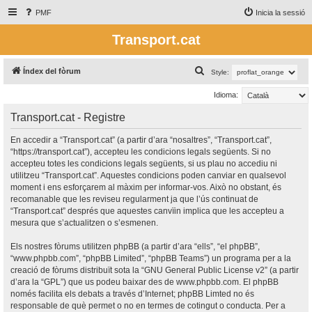
PMF
Inicia la sessió
Transport.cat
C
Índex del fòrum
Style:
e
Idioma:
r
Transport.cat - Registre
c
a
En accedir a “Transport.cat” (a partir d’ara “nosaltres”, “Transport.cat”,
“https://transport.cat”), accepteu les condicions legals següents. Si no
accepteu totes les condicions legals següents, si us plau no accediu ni
utilitzeu “Transport.cat”. Aquestes condicions poden canviar en qualsevol
moment i ens esforçarem al màxim per informar-vos. Això no obstant, és
recomanable que les reviseu regularment ja que l’ús continuat de
“Transport.cat” després que aquestes canvïin implica que les accepteu a
mesura que s’actualitzen o s’esmenen.
Els nostres fòrums utilitzen phpBB (a partir d’ara “ells”, “el phpBB”,
“www.phpbb.com”, “phpBB Limited”, “phpBB Teams”) un programa per a la
creació de fòrums distribuït sota la “
GNU General Public License v2
” (a partir
d’ara la “GPL”) que us podeu baixar des de
www.phpbb.com
. El phpBB
només facilita els debats a través d’Internet; phpBB Limted no és
responsable de què permet o no en termes de cotingut o conducta. Per a