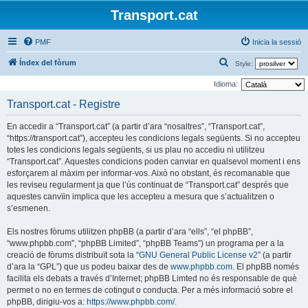
Transport.cat
PMF
Inicia la sessió
C
Índex del fòrum
Style:
e
Idioma:
r
Transport.cat - Registre
c
En accedir a “Transport.cat” (a partir d’ara “nosaltres”, “Transport.cat”,
a
“https://transport.cat”), accepteu les condicions legals següents. Si no accepteu
totes les condicions legals següents, si us plau no accediu ni utilitzeu
“Transport.cat”. Aquestes condicions poden canviar en qualsevol moment i ens
esforçarem al màxim per informar-vos. Això no obstant, és recomanable que
les reviseu regularment ja que l’ús continuat de “Transport.cat” després que
aquestes canvïin implica que les accepteu a mesura que s’actualitzen o
s’esmenen.
Els nostres fòrums utilitzen phpBB (a partir d’ara “ells”, “el phpBB”,
“www.phpbb.com”, “phpBB Limited”, “phpBB Teams”) un programa per a la
creació de fòrums distribuït sota la “
GNU General Public License v2
” (a partir
d’ara la “GPL”) que us podeu baixar des de
www.phpbb.com
. El phpBB només
facilita els debats a través d’Internet; phpBB Limted no és responsable de què
permet o no en termes de cotingut o conducta. Per a més informació sobre el
phpBB, dirigiu-vos a:
https://www.phpbb.com/
.