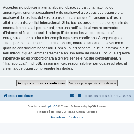
Accepteu no publicar material abusiu, obscè, vulgar, difamatori, d’odi,
amenaçant, orientat sexualment o de qualsevol altre tipus que pugui violar
qualsevol de les lleis del vostre país, del país en què “Transport.cat” està
allotjat o qualsevol llei intenacional. Si ho feu, és possible que us expulsin de
manera immediata i permanent, amb una notificació al vostre proveïdor
d’Internet si fos necessari. L’adreça IP de totes les vostres entrades és
enregistrada per ajudar a fer complir aquestes condicions. Accepteu que a
“Transport.cat” tenim dret a eliminar, editar, moure o tancar qualsevol tema
quan ho considerem necessari. Com a usuari accepteu que la informació que
heu introduït quedi emmagatzemada en una base de dades. Tot i que aquesta
informació no es proporcionarà a tercers sense el vostre consentiment, ni
“Transport.cat” ni phpBB assumiran cap responsabilitat per qualsevol atac al
sistema que pugui comprometre les dades.
Índex del fòrum
Totes les hores són
UTC+02:00
Funciona amb
phpBB
® Forum Software © phpBB Limited
Traducció del phpBB: Isaac Garcia Abrodos
Privadesa
|
Condicions