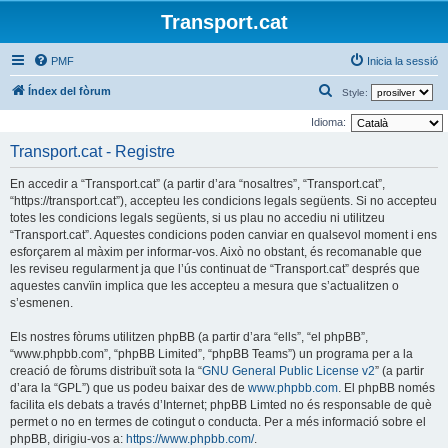
Transport.cat
PMF
Inicia la sessió
C
Índex del fòrum
Style:
e
Idioma:
r
Transport.cat - Registre
c
En accedir a “Transport.cat” (a partir d’ara “nosaltres”, “Transport.cat”,
a
“https://transport.cat”), accepteu les condicions legals següents. Si no accepteu
totes les condicions legals següents, si us plau no accediu ni utilitzeu
“Transport.cat”. Aquestes condicions poden canviar en qualsevol moment i ens
esforçarem al màxim per informar-vos. Això no obstant, és recomanable que
les reviseu regularment ja que l’ús continuat de “Transport.cat” després que
aquestes canvïin implica que les accepteu a mesura que s’actualitzen o
s’esmenen.
Els nostres fòrums utilitzen phpBB (a partir d’ara “ells”, “el phpBB”,
“www.phpbb.com”, “phpBB Limited”, “phpBB Teams”) un programa per a la
creació de fòrums distribuït sota la “
GNU General Public License v2
” (a partir
d’ara la “GPL”) que us podeu baixar des de
www.phpbb.com
. El phpBB només
facilita els debats a través d’Internet; phpBB Limted no és responsable de què
permet o no en termes de cotingut o conducta. Per a més informació sobre el
phpBB, dirigiu-vos a:
https://www.phpbb.com/
.