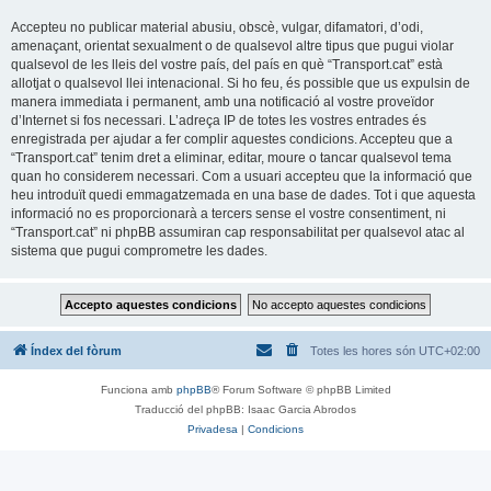
Accepteu no publicar material abusiu, obscè, vulgar, difamatori, d’odi,
amenaçant, orientat sexualment o de qualsevol altre tipus que pugui violar
qualsevol de les lleis del vostre país, del país en què “Transport.cat” està
allotjat o qualsevol llei intenacional. Si ho feu, és possible que us expulsin de
manera immediata i permanent, amb una notificació al vostre proveïdor
d’Internet si fos necessari. L’adreça IP de totes les vostres entrades és
enregistrada per ajudar a fer complir aquestes condicions. Accepteu que a
“Transport.cat” tenim dret a eliminar, editar, moure o tancar qualsevol tema
quan ho considerem necessari. Com a usuari accepteu que la informació que
heu introduït quedi emmagatzemada en una base de dades. Tot i que aquesta
informació no es proporcionarà a tercers sense el vostre consentiment, ni
“Transport.cat” ni phpBB assumiran cap responsabilitat per qualsevol atac al
sistema que pugui comprometre les dades.
Índex del fòrum
Totes les hores són
UTC+02:00
Funciona amb
phpBB
® Forum Software © phpBB Limited
Traducció del phpBB: Isaac Garcia Abrodos
Privadesa
|
Condicions