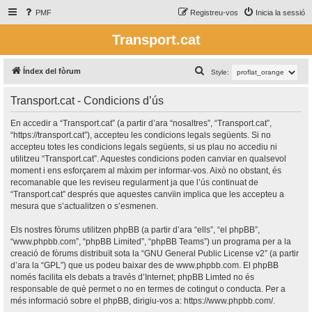
PMF
Registreu-vos
Inicia la sessió
Transport.cat
C
Índex del fòrum
Style:
e
Transport.cat - Condicions d’ús
r
c
En accedir a “Transport.cat” (a partir d’ara “nosaltres”, “Transport.cat”,
“https://transport.cat”), accepteu les condicions legals següents. Si no
a
accepteu totes les condicions legals següents, si us plau no accediu ni
utilitzeu “Transport.cat”. Aquestes condicions poden canviar en qualsevol
moment i ens esforçarem al màxim per informar-vos. Això no obstant, és
recomanable que les reviseu regularment ja que l’ús continuat de
“Transport.cat” després que aquestes canvïin implica que les accepteu a
mesura que s’actualitzen o s’esmenen.
Els nostres fòrums utilitzen phpBB (a partir d’ara “ells”, “el phpBB”,
“www.phpbb.com”, “phpBB Limited”, “phpBB Teams”) un programa per a la
creació de fòrums distribuït sota la “
GNU General Public License v2
” (a partir
d’ara la “GPL”) que us podeu baixar des de
www.phpbb.com
. El phpBB
només facilita els debats a través d’Internet; phpBB Limted no és
responsable de què permet o no en termes de cotingut o conducta. Per a
més informació sobre el phpBB, dirigiu-vos a:
https://www.phpbb.com/
.