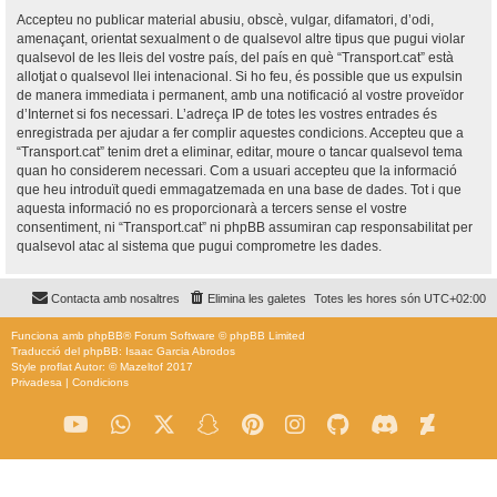
Accepteu no publicar material abusiu, obscè, vulgar, difamatori, d’odi,
amenaçant, orientat sexualment o de qualsevol altre tipus que pugui violar
qualsevol de les lleis del vostre país, del país en què “Transport.cat” està
allotjat o qualsevol llei intenacional. Si ho feu, és possible que us expulsin
de manera immediata i permanent, amb una notificació al vostre proveïdor
d’Internet si fos necessari. L’adreça IP de totes les vostres entrades és
enregistrada per ajudar a fer complir aquestes condicions. Accepteu que a
“Transport.cat” tenim dret a eliminar, editar, moure o tancar qualsevol tema
quan ho considerem necessari. Com a usuari accepteu que la informació
que heu introduït quedi emmagatzemada en una base de dades. Tot i que
aquesta informació no es proporcionarà a tercers sense el vostre
consentiment, ni “Transport.cat” ni phpBB assumiran cap responsabilitat per
qualsevol atac al sistema que pugui comprometre les dades.
Contacta amb nosaltres
Elimina les galetes
Totes les hores són
UTC+02:00
Funciona amb
phpBB
® Forum Software © phpBB Limited
Traducció del phpBB: Isaac Garcia Abrodos
Style
proflat
Autor: ©
Mazeltof
2017
Privadesa
|
Condicions