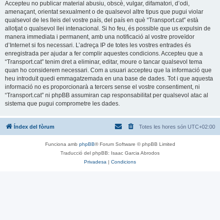
Accepteu no publicar material abusiu, obscè, vulgar, difamatori, d’odi,
amenaçant, orientat sexualment o de qualsevol altre tipus que pugui violar
qualsevol de les lleis del vostre país, del país en què “Transport.cat” està
allotjat o qualsevol llei intenacional. Si ho feu, és possible que us expulsin de
manera immediata i permanent, amb una notificació al vostre proveïdor
d’Internet si fos necessari. L’adreça IP de totes les vostres entrades és
enregistrada per ajudar a fer complir aquestes condicions. Accepteu que a
“Transport.cat” tenim dret a eliminar, editar, moure o tancar qualsevol tema
quan ho considerem necessari. Com a usuari accepteu que la informació que
heu introduït quedi emmagatzemada en una base de dades. Tot i que aquesta
informació no es proporcionarà a tercers sense el vostre consentiment, ni
“Transport.cat” ni phpBB assumiran cap responsabilitat per qualsevol atac al
sistema que pugui comprometre les dades.
Índex del fòrum
Totes les hores són
UTC+02:00
Funciona amb
phpBB
® Forum Software © phpBB Limited
Traducció del phpBB: Isaac Garcia Abrodos
Privadesa
|
Condicions