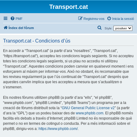
Transport.cat
PMF
Registreu-vos
Inicia la sessió
C
Índex del fòrum
Style:
e
Transport.cat - Condicions d’ús
r
c
En accedir a “Transport.cat” (a partir d’ara “nosaltres”, “Transport.cat”,
“https://transport.cat”), accepteu les condicions legals següents. Si no accepteu
a
totes les condicions legals següents, si us plau no accediu ni utilitzeu
“Transport.cat”. Aquestes condicions poden canviar en qualsevol moment i ens
esforçarem al màxim per informar-vos. Això no obstant, és recomanable que
les reviseu regularment ja que l’ús continuat de “Transport.cat” després que
aquestes canvïin implica que les accepteu a mesura que s’actualitzen o
s’esmenen.
Els nostres fòrums utilitzen phpBB (a partir d’ara “ells”, “el phpBB”,
“www.phpbb.com”, “phpBB Limited”, “phpBB Teams”) un programa per a la
creació de fòrums distribuït sota la “
GNU General Public License v2
” (a partir
d’ara la “GPL”) que us podeu baixar des de
www.phpbb.com
. El phpBB només
facilita els debats a través d’Internet; phpBB Limted no és responsable de què
permet o no en termes de cotingut o conducta. Per a més informació sobre el
phpBB, dirigiu-vos a:
https://www.phpbb.com/
.