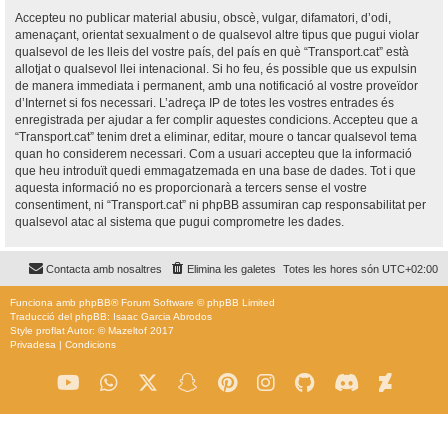
Accepteu no publicar material abusiu, obscè, vulgar, difamatori, d’odi,
amenaçant, orientat sexualment o de qualsevol altre tipus que pugui violar
qualsevol de les lleis del vostre país, del país en què “Transport.cat” està
allotjat o qualsevol llei intenacional. Si ho feu, és possible que us expulsin
de manera immediata i permanent, amb una notificació al vostre proveïdor
d’Internet si fos necessari. L’adreça IP de totes les vostres entrades és
enregistrada per ajudar a fer complir aquestes condicions. Accepteu que a
“Transport.cat” tenim dret a eliminar, editar, moure o tancar qualsevol tema
quan ho considerem necessari. Com a usuari accepteu que la informació
que heu introduït quedi emmagatzemada en una base de dades. Tot i que
aquesta informació no es proporcionarà a tercers sense el vostre
consentiment, ni “Transport.cat” ni phpBB assumiran cap responsabilitat per
qualsevol atac al sistema que pugui comprometre les dades.
Contacta amb nosaltres
Elimina les galetes
Totes les hores són
UTC+02:00
Funciona amb
phpBB
® Forum Software © phpBB Limited
Traducció del phpBB: Isaac Garcia Abrodos
Style
proflat
Autor: ©
Mazeltof
2017
Privadesa
|
Condicions