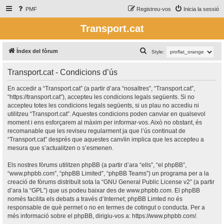
PMF
Registreu-vos
Inicia la sessió
Transport.cat
C
Índex del fòrum
Style:
e
Transport.cat - Condicions d’ús
r
c
En accedir a “Transport.cat” (a partir d’ara “nosaltres”, “Transport.cat”,
“https://transport.cat”), accepteu les condicions legals següents. Si no
a
accepteu totes les condicions legals següents, si us plau no accediu ni
utilitzeu “Transport.cat”. Aquestes condicions poden canviar en qualsevol
moment i ens esforçarem al màxim per informar-vos. Això no obstant, és
recomanable que les reviseu regularment ja que l’ús continuat de
“Transport.cat” després que aquestes canvïin implica que les accepteu a
mesura que s’actualitzen o s’esmenen.
Els nostres fòrums utilitzen phpBB (a partir d’ara “ells”, “el phpBB”,
“www.phpbb.com”, “phpBB Limited”, “phpBB Teams”) un programa per a la
creació de fòrums distribuït sota la “
GNU General Public License v2
” (a partir
d’ara la “GPL”) que us podeu baixar des de
www.phpbb.com
. El phpBB
només facilita els debats a través d’Internet; phpBB Limted no és
responsable de què permet o no en termes de cotingut o conducta. Per a
més informació sobre el phpBB, dirigiu-vos a:
https://www.phpbb.com/
.