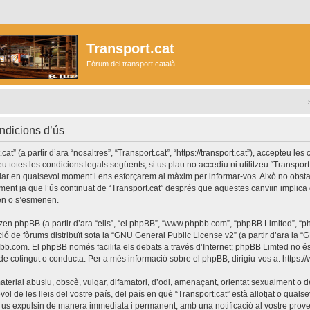
Transport.cat
Fòrum del transport català
ondicions d’ús
at” (a partir d’ara “nosaltres”, “Transport.cat”, “https://transport.cat”), accepteu les
u totes les condicions legals següents, si us plau no accediu ni utilitzeu “Transport
ar en qualsevol moment i ens esforçarem al màxim per informar-vos. Això no obst
ment ja que l’ús continuat de “Transport.cat” després que aquestes canvïin implica
en o s’esmenen.
itzen phpBB (a partir d’ara “ells”, “el phpBB”, “www.phpbb.com”, “phpBB Limited”, 
ó de fòrums distribuït sota la “
GNU General Public License v2
” (a partir d’ara la
bb.com
. El phpBB només facilita els debats a través d’Internet; phpBB Limted no 
e cotingut o conducta. Per a més informació sobre el phpBB, dirigiu-vos a:
https:
terial abusiu, obscè, vulgar, difamatori, d’odi, amenaçant, orientat sexualment o de
ol de les lleis del vostre país, del país en què “Transport.cat” està allotjat o qualsev
 us expulsin de manera immediata i permanent, amb una notificació al vostre proveïd