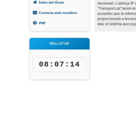
Índex del fòrum
necessari. L’adreça IP 
“Transport.cat” tenim d
Contacta amb nosaltres
accepteu que la inform
proporcionarà a tercers
PMF
atac al sistema que pu
RELLOTGE
08:07:14