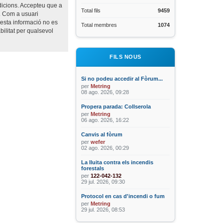
ndicions. Accepteu que a
Total fils
9459
i. Com a usuari
esta informació no es
Total membres
1074
ilitat per qualsevol
FILS NOUS
Si no podeu accedir al Fòrum...
per
Metring
08 ago. 2026, 09:28
Propera parada: Collserola
per
Metring
06 ago. 2026, 16:22
Canvis al fòrum
per
wefer
02 ago. 2026, 00:29
La lluita contra els incendis
forestals
per
122-042-132
29 jul. 2026, 09:30
Protocol en cas d'incendi o fum
per
Metring
29 jul. 2026, 08:53