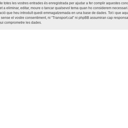
de totes les vostres entrades és enregistrada per ajudar a fer complir aquestes co
ret a eliminar, editar, moure o tancar qualsevol tema quan ho considerem necessar
ació que heu introduït quedi emmagatzemada en una base de dades. Tot i que aqu
 sense el vostre consentiment, ni “Transport.cat” ni phpBB assumiran cap responsab
gui comprometre les dades.