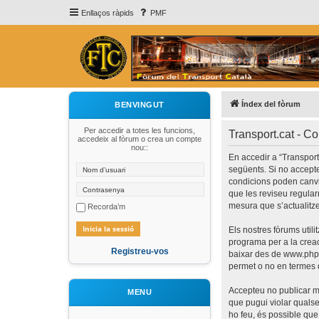
Enllaços ràpids
PMF
Índex del fòrum
BENVINGUT
Per accedir a totes les funcions,
Transport.cat - C
accedeix al fòrum o crea un compte
nou::
En accedir a “Transport.c
següents. Si no accepte
condicions poden canvi
que les reviseu regular
mesura que s’actualitz
Recorda’m
Els nostres fòrums util
programa per a la creaci
Registreu-vos
baixar des de
www.php
permet o no en termes d
Accepteu no publicar ma
MENU
que pugui violar qualsev
ho feu, és possible que