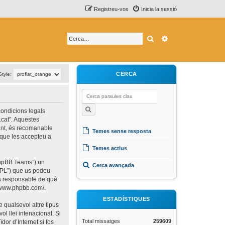
Registreu-vos
Inicia la sessió
Cerca
Cerca avançada
CERCA
Style:
 condicions legals
.cat”. Aquestes
ant, és recomanable
Temes sense resposta
 que les accepteu a
Temes actius
“phpBB Teams”) un
Cerca avançada
 “GPL”) que us podeu
és responsable de què
//www.phpbb.com/
.
ESTADÍSTIQUES
 qualsevol altre tipus
ol llei intenacional. Si
Total missatges
259609
or d’Internet si fos