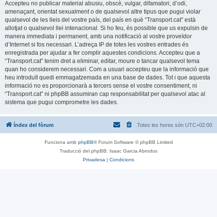
Accepteu no publicar material abusiu, obscè, vulgar, difamatori, d’odi,
amenaçant, orientat sexualment o de qualsevol altre tipus que pugui violar
qualsevol de les lleis del vostre país, del país en què “Transport.cat” està
allotjat o qualsevol llei intenacional. Si ho feu, és possible que us expulsin de
manera immediata i permanent, amb una notificació al vostre proveïdor
d’Internet si fos necessari. L’adreça IP de totes les vostres entrades és
enregistrada per ajudar a fer complir aquestes condicions. Accepteu que a
“Transport.cat” tenim dret a eliminar, editar, moure o tancar qualsevol tema
quan ho considerem necessari. Com a usuari accepteu que la informació que
heu introduït quedi emmagatzemada en una base de dades. Tot i que aquesta
informació no es proporcionarà a tercers sense el vostre consentiment, ni
“Transport.cat” ni phpBB assumiran cap responsabilitat per qualsevol atac al
sistema que pugui comprometre les dades.
Índex del fòrum
Totes les hores són
UTC+02:00
Funciona amb
phpBB
® Forum Software © phpBB Limited
Traducció del phpBB: Isaac Garcia Abrodos
Privadesa
|
Condicions