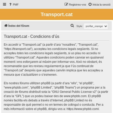
PMF
Registreu-vos
Inicia la sessió
Transport.cat
C
Índex del fòrum
Style:
e
Transport.cat - Condicions d’ús
r
c
En accedir a “Transport.cat” (a partir d’ara “nosaltres”, “Transport.cat”,
“https://transport.cat”), accepteu les condicions legals següents. Si no
a
accepteu totes les condicions legals següents, si us plau no accediu ni
utilitzeu “Transport.cat”. Aquestes condicions poden canviar en qualsevol
moment i ens esforçarem al màxim per informar-vos. Això no obstant, és
recomanable que les reviseu regularment ja que l’ús continuat de
“Transport.cat” després que aquestes canvïin implica que les accepteu a
mesura que s’actualitzen o s’esmenen.
Els nostres fòrums utilitzen phpBB (a partir d’ara “ells”, “el phpBB”,
“www.phpbb.com”, “phpBB Limited”, “phpBB Teams”) un programa per a la
creació de fòrums distribuït sota la “
GNU General Public License v2
” (a partir
d’ara la “GPL”) que us podeu baixar des de
www.phpbb.com
. El phpBB
només facilita els debats a través d’Internet; phpBB Limted no és
responsable de què permet o no en termes de cotingut o conducta. Per a
més informació sobre el phpBB, dirigiu-vos a:
https://www.phpbb.com/
.