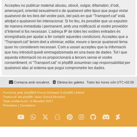
Accepteu no publicar material abusiu, obscè, vulgar, difamatori, d’odi,
amenaçant, orientat sexualment o de qualsevol altre tipus que pugui violar
qualsevol de les lleis del vostre país, del país en què “Transport.cat” està
allotjat o qualsevol llei intenacional. Si ho feu, és possible que us expulsin
de manera immediata i permanent, amb una notificació al vostre proveïdor
d’Internet si fos necessari. L’adreça IP de totes les vostres entrades és
enregistrada per ajudar a fer complir aquestes condicions. Accepteu que a
“Transport.cat” tenim dret a eliminar, editar, moure o tancar qualsevol tema
quan ho considerem necessari. Com a usuari accepteu que la informació
que heu introduït quedi emmagatzemada en una base de dades. Tot i que
aquesta informació no es proporcionarà a tercers sense el vostre
consentiment, ni “Transport.cat” ni phpBB assumiran cap responsabilitat per
qualsevol atac al sistema que pugui comprometre les dades.
Contacta amb nosaltres
Elimina les galetes
Totes les hores són
UTC+02:00
Funciona amb
phpBB
® Forum Software © phpBB Limited
Traducció del phpBB: Isaac Garcia Abrodos
Style
proflat
Autor: ©
Mazeltof
2017
Privadesa
|
Condicions