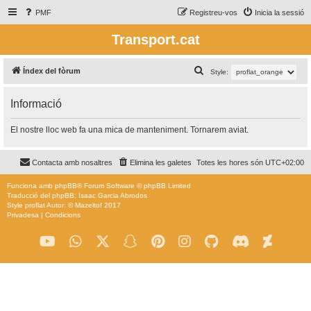
PMF
Registreu-vos
Inicia la sessió
Transport.cat
C
Índex del fòrum
Style:
e
Informació
r
c
El nostre lloc web fa una mica de manteniment. Tornarem aviat.
a
Contacta amb nosaltres
Elimina les galetes
Totes les hores són
UTC+02:00
Funciona amb
phpBB
® Forum Software © phpBB Limited
Traducció del phpBB: Isaac Garcia Abrodos
Style
proflat
Autor: ©
Mazeltof
2017
Privadesa
|
Condicions