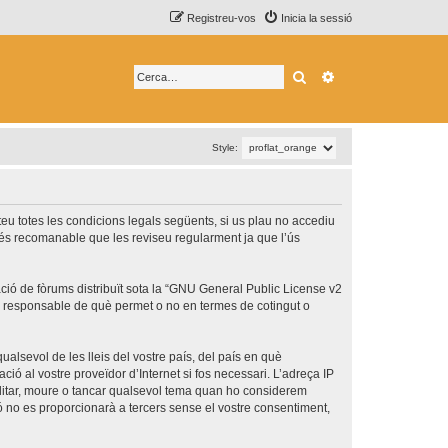
Registreu-vos
Inicia la sessió
Cerca
Cerca avançada
Style:
epteu totes les condicions legals següents, si us plau no accediu
 és recomanable que les reviseu regularment ja que l’ús
ó de fòrums distribuït sota la “
GNU General Public License v2
és responsable de què permet o no en termes de cotingut o
ualsevol de les lleis del vostre país, del país en què
ció al vostre proveïdor d’Internet si fos necessari. L’adreça IP
 editar, moure o tancar qualsevol tema quan ho considerem
no es proporcionarà a tercers sense el vostre consentiment,