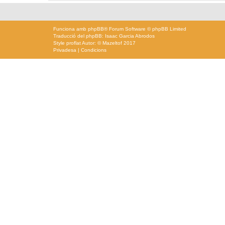
Funciona amb
phpBB
® Forum Software © phpBB Limited
Traducció del phpBB: Isaac Garcia Abrodos
Style
proflat
Autor: ©
Mazeltof
2017
Privadesa
|
Condicions