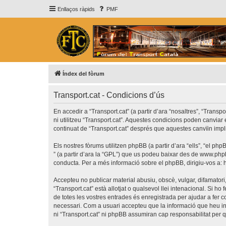
Enllaços ràpids
PMF
Índex del fòrum
Transport.cat - Condicions d’ús
En accedir a “Transport.cat” (a partir d’ara “nosaltres”, “Transp
ni utilitzeu “Transport.cat”. Aquestes condicions poden canvia
continuat de “Transport.cat” després que aquestes canvïin imp
Els nostres fòrums utilitzen phpBB (a partir d’ara “ells”, “el 
” (a partir d’ara la “GPL”) que us podeu baixar des de
www.php
conducta. Per a més informació sobre el phpBB, dirigiu-vos a:
Accepteu no publicar material abusiu, obscè, vulgar, difamatori,
“Transport.cat” està allotjat o qualsevol llei intenacional. Si 
de totes les vostres entrades és enregistrada per ajudar a fer
necessari. Com a usuari accepteu que la informació que heu i
ni “Transport.cat” ni phpBB assumiran cap responsabilitat per