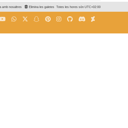
a amb nosaltres
Elimina les galetes
Totes les hores són
UTC+02:00