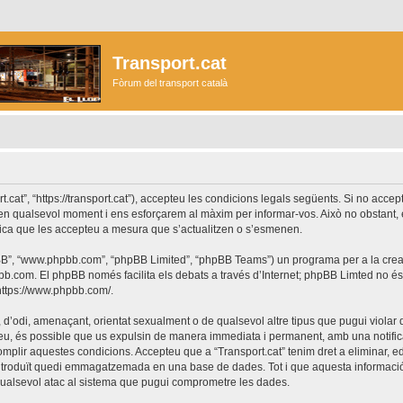
Transport.cat
Fòrum del transport català
ort.cat”, “https://transport.cat”), accepteu les condicions legals següents. Si no acc
r en qualsevol moment i ens esforçarem al màxim per informar-vos. Això no obstant,
lica que les accepteu a mesura que s’actualitzen o s’esmenen.
phpBB”, “www.phpbb.com”, “phpBB Limited”, “phpBB Teams”) un programa per a la creaci
bb.com
. El phpBB només facilita els debats a través d’Internet; phpBB Limted no 
https://www.phpbb.com/
.
 d’odi, amenaçant, orientat sexualment o de qualsevol altre tipus que pugui violar q
ho feu, és possible que us expulsin de manera immediata i permanent, amb una notifica
 complir aquestes condicions. Accepteu que a “Transport.cat” tenim dret a eliminar,
ntroduït quedi emmagatzemada en una base de dades. Tot i que aquesta informació 
 qualsevol atac al sistema que pugui comprometre les dades.