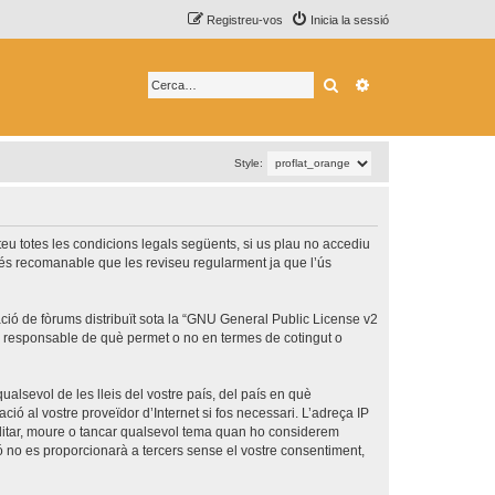
Registreu-vos
Inicia la sessió
Cerca
Cerca avançada
Style:
epteu totes les condicions legals següents, si us plau no accediu
 és recomanable que les reviseu regularment ja que l’ús
ó de fòrums distribuït sota la “
GNU General Public License v2
és responsable de què permet o no en termes de cotingut o
ualsevol de les lleis del vostre país, del país en què
ció al vostre proveïdor d’Internet si fos necessari. L’adreça IP
 editar, moure o tancar qualsevol tema quan ho considerem
no es proporcionarà a tercers sense el vostre consentiment,