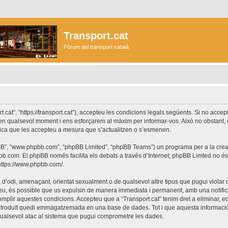
Transport.cat
Fòrum del transport català
ort.cat”, “https://transport.cat”), accepteu les condicions legals següents. Si no acc
r en qualsevol moment i ens esforçarem al màxim per informar-vos. Això no obstant,
lica que les accepteu a mesura que s’actualitzen o s’esmenen.
phpBB”, “www.phpbb.com”, “phpBB Limited”, “phpBB Teams”) un programa per a la creaci
bb.com
. El phpBB només facilita els debats a través d’Internet; phpBB Limted no 
https://www.phpbb.com/
.
 d’odi, amenaçant, orientat sexualment o de qualsevol altre tipus que pugui violar q
ho feu, és possible que us expulsin de manera immediata i permanent, amb una notifica
 complir aquestes condicions. Accepteu que a “Transport.cat” tenim dret a eliminar,
ntroduït quedi emmagatzemada en una base de dades. Tot i que aquesta informació 
 qualsevol atac al sistema que pugui comprometre les dades.