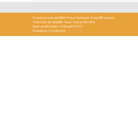
Funciona amb
phpBB
® Forum Software © phpBB Limited
Traducció del phpBB: Isaac Garcia Abrodos
Style
proflat
Autor: ©
Mazeltof
2017
Privadesa
|
Condicions