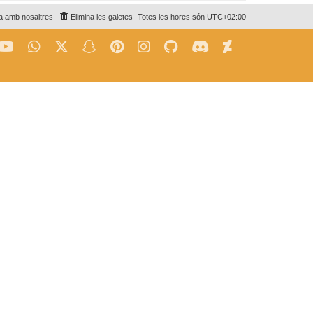
a amb nosaltres
Elimina les galetes
Totes les hores són
UTC+02:00