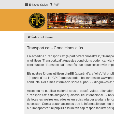
Enllaços ràpids
PMF
Índex del fòrum
Transport.cat - Condicions d’ús
En accedir a “Transport.cat” (a partir d’ara “nosaltres”, “Transp
ni utilitzeu “Transport.cat”. Aquestes condicions poden canvia
continuat de “Transport.cat” després que aquestes canvïin imp
Els nostres fòrums utilitzen phpBB (a partir d’ara “ells”, “el 
” (a partir d’ara la “GPL”) que us podeu baixar des de
www.php
conducta. Per a més informació sobre el phpBB, dirigiu-vos a:
Accepteu no publicar material abusiu, obscè, vulgar, difamatori,
“Transport.cat” està allotjat o qualsevol llei intenacional. Si 
de totes les vostres entrades és enregistrada per ajudar a fer
necessari. Com a usuari accepteu que la informació que heu i
ni “Transport.cat” ni phpBB assumiran cap responsabilitat per