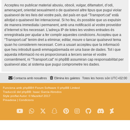
Accepteu no publicar material abusiu, obscè, vulgar, difamatori, d’odi,
amenaçant, orientat sexualment o de qualsevol altre tipus que pugui violar
qualsevol de les lleis del vostre país, del país en què “Transport.cat” està
allotjat o qualsevol llei intenacional. Si ho feu, és possible que us expulsin
de manera immediata i permanent, amb una notificació al vostre proveïdor
d’Internet si fos necessari. L’adreça IP de totes les vostres entrades és
enregistrada per ajudar a fer complir aquestes condicions. Accepteu que a
“Transport.cat” tenim dret a eliminar, editar, moure o tancar qualsevol tema
quan ho considerem necessari. Com a usuari accepteu que la informació
que heu introduït quedi emmagatzemada en una base de dades. Tot i que
aquesta informació no es proporcionarà a tercers sense el vostre
consentiment, ni “Transport.cat” ni phpBB assumiran cap responsabilitat per
qualsevol atac al sistema que pugui comprometre les dades.
Contacta amb nosaltres
Elimina les galetes
Totes les hores són
UTC+02:00
Funciona amb
phpBB
® Forum Software © phpBB Limited
Traducció del phpBB: Isaac Garcia Abrodos
Style
proflat
Autor: ©
Mazeltof
2017
Privadesa
|
Condicions