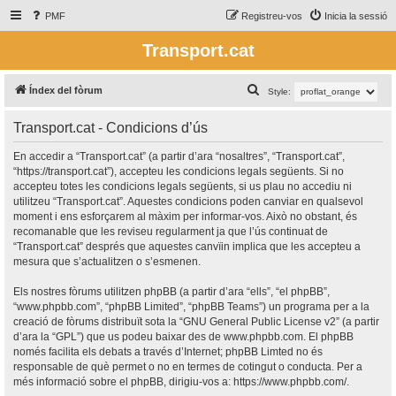
PMF
Registreu-vos
Inicia la sessió
Transport.cat
C
Índex del fòrum
Style:
e
Transport.cat - Condicions d’ús
r
c
En accedir a “Transport.cat” (a partir d’ara “nosaltres”, “Transport.cat”,
“https://transport.cat”), accepteu les condicions legals següents. Si no
a
accepteu totes les condicions legals següents, si us plau no accediu ni
utilitzeu “Transport.cat”. Aquestes condicions poden canviar en qualsevol
moment i ens esforçarem al màxim per informar-vos. Això no obstant, és
recomanable que les reviseu regularment ja que l’ús continuat de
“Transport.cat” després que aquestes canvïin implica que les accepteu a
mesura que s’actualitzen o s’esmenen.
Els nostres fòrums utilitzen phpBB (a partir d’ara “ells”, “el phpBB”,
“www.phpbb.com”, “phpBB Limited”, “phpBB Teams”) un programa per a la
creació de fòrums distribuït sota la “
GNU General Public License v2
” (a partir
d’ara la “GPL”) que us podeu baixar des de
www.phpbb.com
. El phpBB
només facilita els debats a través d’Internet; phpBB Limted no és
responsable de què permet o no en termes de cotingut o conducta. Per a
més informació sobre el phpBB, dirigiu-vos a:
https://www.phpbb.com/
.