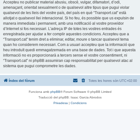
Accepteu no publicar material abusiu, obscè, vulgar, difamatori, d’odi,
amenaçant, orientat sexualment o de qualsevol altre tipus que pugui violar
qualsevol de les lleis del vostre país, del país en què “Transport.cat” està
allotjat o qualsevol llei intenacional. Si ho feu, és possible que us expulsin de
manera immediata i permanent, amb una notificació al vostre proveïdor
d’Internet si fos necessari. L’adreça IP de totes les vostres entrades és
enregistrada per ajudar a fer complir aquestes condicions. Accepteu que a
“Transport.cat” tenim dret a eliminar, editar, moure o tancar qualsevol tema
quan ho considerem necessari. Com a usuari accepteu que la informació que
heu introduït quedi emmagatzemada en una base de dades. Tot i que aquesta
informació no es proporcionarà a tercers sense el vostre consentiment, ni
“Transport.cat” ni phpBB assumiran cap responsabilitat per qualsevol atac al
sistema que pugui comprometre les dades.
Índex del fòrum
Totes les hores són
UTC+02:00
Funciona amb
phpBB
® Forum Software © phpBB Limited
Traducció del phpBB: Isaac Garcia Abrodos
Privadesa
|
Condicions