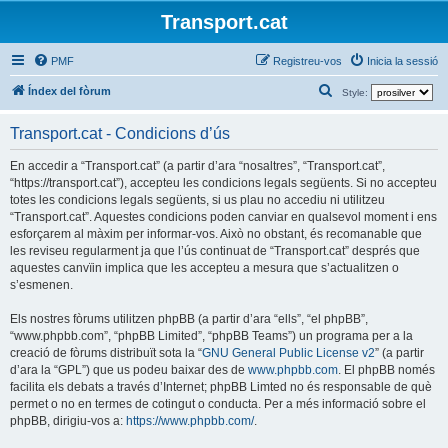
Transport.cat
PMF
Registreu-vos
Inicia la sessió
C
Índex del fòrum
Style:
e
Transport.cat - Condicions d’ús
r
c
En accedir a “Transport.cat” (a partir d’ara “nosaltres”, “Transport.cat”,
“https://transport.cat”), accepteu les condicions legals següents. Si no accepteu
a
totes les condicions legals següents, si us plau no accediu ni utilitzeu
“Transport.cat”. Aquestes condicions poden canviar en qualsevol moment i ens
esforçarem al màxim per informar-vos. Això no obstant, és recomanable que
les reviseu regularment ja que l’ús continuat de “Transport.cat” després que
aquestes canvïin implica que les accepteu a mesura que s’actualitzen o
s’esmenen.
Els nostres fòrums utilitzen phpBB (a partir d’ara “ells”, “el phpBB”,
“www.phpbb.com”, “phpBB Limited”, “phpBB Teams”) un programa per a la
creació de fòrums distribuït sota la “
GNU General Public License v2
” (a partir
d’ara la “GPL”) que us podeu baixar des de
www.phpbb.com
. El phpBB només
facilita els debats a través d’Internet; phpBB Limted no és responsable de què
permet o no en termes de cotingut o conducta. Per a més informació sobre el
phpBB, dirigiu-vos a:
https://www.phpbb.com/
.