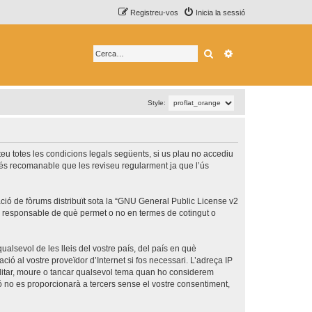
Registreu-vos
Inicia la sessió
Cerca
Cerca avançada
Style:
epteu totes les condicions legals següents, si us plau no accediu
 és recomanable que les reviseu regularment ja que l’ús
ó de fòrums distribuït sota la “
GNU General Public License v2
és responsable de què permet o no en termes de cotingut o
ualsevol de les lleis del vostre país, del país en què
ció al vostre proveïdor d’Internet si fos necessari. L’adreça IP
 editar, moure o tancar qualsevol tema quan ho considerem
no es proporcionarà a tercers sense el vostre consentiment,