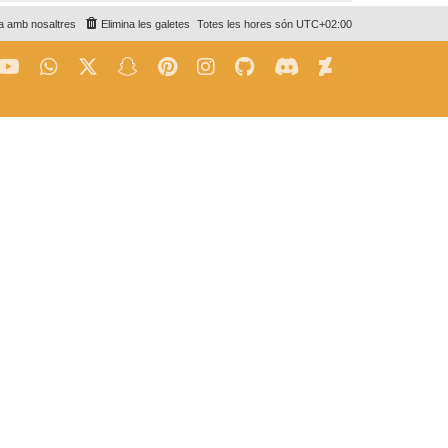
a amb nosaltres
Elimina les galetes
Totes les hores són
UTC+02:00