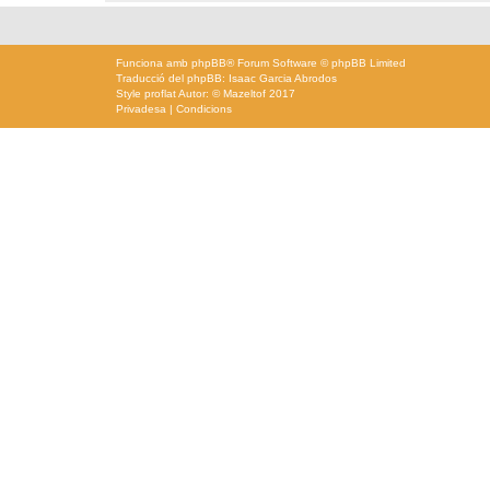
Funciona amb
phpBB
® Forum Software © phpBB Limited
Traducció del phpBB: Isaac Garcia Abrodos
Style
proflat
Autor: ©
Mazeltof
2017
Privadesa
|
Condicions