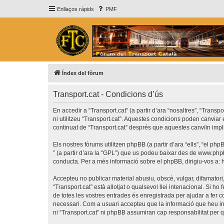
Enllaços ràpids
PMF
Índex del fòrum
Transport.cat - Condicions d’ús
En accedir a “Transport.cat” (a partir d’ara “nosaltres”, “Transp
ni utilitzeu “Transport.cat”. Aquestes condicions poden canvia
continuat de “Transport.cat” després que aquestes canvïin imp
Els nostres fòrums utilitzen phpBB (a partir d’ara “ells”, “el 
” (a partir d’ara la “GPL”) que us podeu baixar des de
www.php
conducta. Per a més informació sobre el phpBB, dirigiu-vos a:
Accepteu no publicar material abusiu, obscè, vulgar, difamatori,
“Transport.cat” està allotjat o qualsevol llei intenacional. Si 
de totes les vostres entrades és enregistrada per ajudar a fer
necessari. Com a usuari accepteu que la informació que heu i
ni “Transport.cat” ni phpBB assumiran cap responsabilitat per