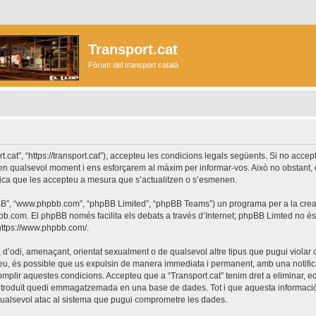
Transport.cat
Fòrum del transport català
ort.cat”, “https://transport.cat”), accepteu les condicions legals següents. Si no acc
r en qualsevol moment i ens esforçarem al màxim per informar-vos. Això no obstant,
lica que les accepteu a mesura que s’actualitzen o s’esmenen.
phpBB”, “www.phpbb.com”, “phpBB Limited”, “phpBB Teams”) un programa per a la creaci
bb.com
. El phpBB només facilita els debats a través d’Internet; phpBB Limted no 
https://www.phpbb.com/
.
 d’odi, amenaçant, orientat sexualment o de qualsevol altre tipus que pugui violar q
ho feu, és possible que us expulsin de manera immediata i permanent, amb una notifica
 complir aquestes condicions. Accepteu que a “Transport.cat” tenim dret a eliminar,
ntroduït quedi emmagatzemada en una base de dades. Tot i que aquesta informació 
 qualsevol atac al sistema que pugui comprometre les dades.