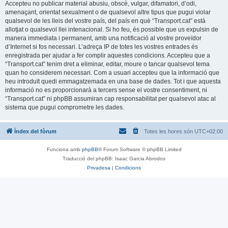
Accepteu no publicar material abusiu, obscè, vulgar, difamatori, d’odi,
amenaçant, orientat sexualment o de qualsevol altre tipus que pugui violar
qualsevol de les lleis del vostre país, del país en què “Transport.cat” està
allotjat o qualsevol llei intenacional. Si ho feu, és possible que us expulsin de
manera immediata i permanent, amb una notificació al vostre proveïdor
d’Internet si fos necessari. L’adreça IP de totes les vostres entrades és
enregistrada per ajudar a fer complir aquestes condicions. Accepteu que a
“Transport.cat” tenim dret a eliminar, editar, moure o tancar qualsevol tema
quan ho considerem necessari. Com a usuari accepteu que la informació que
heu introduït quedi emmagatzemada en una base de dades. Tot i que aquesta
informació no es proporcionarà a tercers sense el vostre consentiment, ni
“Transport.cat” ni phpBB assumiran cap responsabilitat per qualsevol atac al
sistema que pugui comprometre les dades.
Índex del fòrum
Totes les hores són
UTC+02:00
Funciona amb
phpBB
® Forum Software © phpBB Limited
Traducció del phpBB: Isaac Garcia Abrodos
Privadesa
|
Condicions