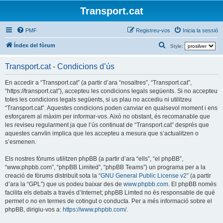
Transport.cat
PMF
Registreu-vos
Inicia la sessió
C
Índex del fòrum
Style:
e
Transport.cat - Condicions d’ús
r
c
En accedir a “Transport.cat” (a partir d’ara “nosaltres”, “Transport.cat”,
“https://transport.cat”), accepteu les condicions legals següents. Si no accepteu
a
totes les condicions legals següents, si us plau no accediu ni utilitzeu
“Transport.cat”. Aquestes condicions poden canviar en qualsevol moment i ens
esforçarem al màxim per informar-vos. Això no obstant, és recomanable que
les reviseu regularment ja que l’ús continuat de “Transport.cat” després que
aquestes canvïin implica que les accepteu a mesura que s’actualitzen o
s’esmenen.
Els nostres fòrums utilitzen phpBB (a partir d’ara “ells”, “el phpBB”,
“www.phpbb.com”, “phpBB Limited”, “phpBB Teams”) un programa per a la
creació de fòrums distribuït sota la “
GNU General Public License v2
” (a partir
d’ara la “GPL”) que us podeu baixar des de
www.phpbb.com
. El phpBB només
facilita els debats a través d’Internet; phpBB Limted no és responsable de què
permet o no en termes de cotingut o conducta. Per a més informació sobre el
phpBB, dirigiu-vos a:
https://www.phpbb.com/
.