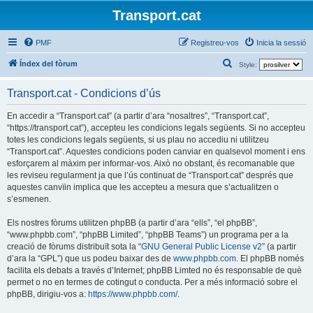
Transport.cat
PMF
Registreu-vos
Inicia la sessió
C
Índex del fòrum
Style:
e
Transport.cat - Condicions d’ús
r
c
En accedir a “Transport.cat” (a partir d’ara “nosaltres”, “Transport.cat”,
“https://transport.cat”), accepteu les condicions legals següents. Si no accepteu
a
totes les condicions legals següents, si us plau no accediu ni utilitzeu
“Transport.cat”. Aquestes condicions poden canviar en qualsevol moment i ens
esforçarem al màxim per informar-vos. Això no obstant, és recomanable que
les reviseu regularment ja que l’ús continuat de “Transport.cat” després que
aquestes canvïin implica que les accepteu a mesura que s’actualitzen o
s’esmenen.
Els nostres fòrums utilitzen phpBB (a partir d’ara “ells”, “el phpBB”,
“www.phpbb.com”, “phpBB Limited”, “phpBB Teams”) un programa per a la
creació de fòrums distribuït sota la “
GNU General Public License v2
” (a partir
d’ara la “GPL”) que us podeu baixar des de
www.phpbb.com
. El phpBB només
facilita els debats a través d’Internet; phpBB Limted no és responsable de què
permet o no en termes de cotingut o conducta. Per a més informació sobre el
phpBB, dirigiu-vos a:
https://www.phpbb.com/
.