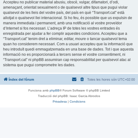
Accepteu no publicar material abusiu, obscè, vulgar, difamatori, d’odi,
amenaçant, orientat sexualment o de qualsevol altre tipus que pugui violar
qualsevol de les lleis del vostre país, del país en què “Transport.cat” està
allotjat o qualsevol llei intenacional. Si ho feu, és possible que us expulsin de
manera immediata i permanent, amb una notificació al vostre proveïdor
d’Internet si fos necessari. L’adreça IP de totes les vostres entrades és
enregistrada per ajudar a fer complir aquestes condicions. Accepteu que a
“Transport.cat” tenim dret a eliminar, editar, moure o tancar qualsevol tema
quan ho considerem necessari. Com a usuari accepteu que la informació que
heu introduït quedi emmagatzemada en una base de dades. Tot i que aquesta
informació no es proporcionarà a tercers sense el vostre consentiment, ni
“Transport.cat” ni phpBB assumiran cap responsabilitat per qualsevol atac al
sistema que pugui comprometre les dades.
Índex del fòrum
Totes les hores són
UTC+02:00
Funciona amb
phpBB
® Forum Software © phpBB Limited
Traducció del phpBB: Isaac Garcia Abrodos
Privadesa
|
Condicions