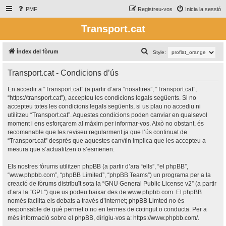
PMF
Registreu-vos
Inicia la sessió
Transport.cat
C
Índex del fòrum
Style:
e
Transport.cat - Condicions d’ús
r
c
En accedir a “Transport.cat” (a partir d’ara “nosaltres”, “Transport.cat”,
“https://transport.cat”), accepteu les condicions legals següents. Si no
a
accepteu totes les condicions legals següents, si us plau no accediu ni
utilitzeu “Transport.cat”. Aquestes condicions poden canviar en qualsevol
moment i ens esforçarem al màxim per informar-vos. Això no obstant, és
recomanable que les reviseu regularment ja que l’ús continuat de
“Transport.cat” després que aquestes canvïin implica que les accepteu a
mesura que s’actualitzen o s’esmenen.
Els nostres fòrums utilitzen phpBB (a partir d’ara “ells”, “el phpBB”,
“www.phpbb.com”, “phpBB Limited”, “phpBB Teams”) un programa per a la
creació de fòrums distribuït sota la “
GNU General Public License v2
” (a partir
d’ara la “GPL”) que us podeu baixar des de
www.phpbb.com
. El phpBB
només facilita els debats a través d’Internet; phpBB Limted no és
responsable de què permet o no en termes de cotingut o conducta. Per a
més informació sobre el phpBB, dirigiu-vos a:
https://www.phpbb.com/
.