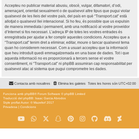
Accepteu no publicar material abusiu, obscè, vulgar, difamatori, d’odi,
amenaçant, orientat sexualment o de qualsevol altre tipus que pugui violar
qualsevol de les lleis del vostre país, del país en què “Transport.cat” està
allotjat o qualsevol llei intenacional. Si ho feu, és possible que us expulsin
de manera immediata i permanent, amb una notificació al vostre proveïdor
d’Internet si fos necessari. L’adreça IP de totes les vostres entrades és
enregistrada per ajudar a fer complir aquestes condicions. Accepteu que a
“Transport.cat” tenim dret a eliminar, editar, moure o tancar qualsevol tema
quan ho considerem necessari. Com a usuari accepteu que la informació
que heu introduït quedi emmagatzemada en una base de dades. Tot i que
aquesta informació no es proporcionarà a tercers sense el vostre
consentiment, ni “Transport.cat” ni phpBB assumiran cap responsabilitat per
qualsevol atac al sistema que pugui comprometre les dades.
Contacta amb nosaltres
Elimina les galetes
Totes les hores són
UTC+02:00
Funciona amb
phpBB
® Forum Software © phpBB Limited
Traducció del phpBB: Isaac Garcia Abrodos
Style
proflat
Autor: ©
Mazeltof
2017
Privadesa
|
Condicions