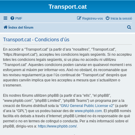
Transport.cat
PMF
Registreu-vos
Inicia la sessió
C
Índex del fòrum
e
Transport.cat - Condicions d’ús
r
c
En accedir a “Transport.cat” (a partir d’ara “nosaltres”, “Transport.cat”,
“https://transport.cat”), accepteu les condicions legals següents. Si no accepteu
a
totes les condicions legals següents, si us plau no accediu ni utilitzeu
“Transport.cat”. Aquestes condicions poden canviar en qualsevol moment i ens
esforçarem al màxim per informar-vos. Això no obstant, és recomanable que
les reviseu regularment ja que l’ús continuat de “Transport.cat” després que
aquestes canvïin implica que les accepteu a mesura que s’actualitzen o
s’esmenen.
Els nostres fòrums utilitzen phpBB (a partir d’ara “ells”, “el phpBB”,
“www.phpbb.com”, “phpBB Limited”, “phpBB Teams”) un programa per a la
creació de fòrums distribuït sota la “
GNU General Public License v2
” (a partir
d’ara la “GPL”) que us podeu baixar des de
www.phpbb.com
. El phpBB només
facilita els debats a través d’Internet; phpBB Limted no és responsable de què
permet o no en termes de cotingut o conducta. Per a més informació sobre el
phpBB, dirigiu-vos a:
https://www.phpbb.com/
.