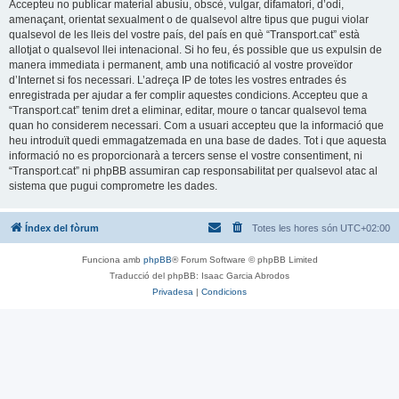
Accepteu no publicar material abusiu, obscè, vulgar, difamatori, d’odi,
amenaçant, orientat sexualment o de qualsevol altre tipus que pugui violar
qualsevol de les lleis del vostre país, del país en què “Transport.cat” està
allotjat o qualsevol llei intenacional. Si ho feu, és possible que us expulsin de
manera immediata i permanent, amb una notificació al vostre proveïdor
d’Internet si fos necessari. L’adreça IP de totes les vostres entrades és
enregistrada per ajudar a fer complir aquestes condicions. Accepteu que a
“Transport.cat” tenim dret a eliminar, editar, moure o tancar qualsevol tema
quan ho considerem necessari. Com a usuari accepteu que la informació que
heu introduït quedi emmagatzemada en una base de dades. Tot i que aquesta
informació no es proporcionarà a tercers sense el vostre consentiment, ni
“Transport.cat” ni phpBB assumiran cap responsabilitat per qualsevol atac al
sistema que pugui comprometre les dades.
Índex del fòrum
Totes les hores són
UTC+02:00
Funciona amb
phpBB
® Forum Software © phpBB Limited
Traducció del phpBB: Isaac Garcia Abrodos
Privadesa
|
Condicions