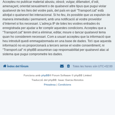
Accepteu no publicar material abusiu, obscè, vulgar, difamatori, d’odi,
amenaçant, orientat sexualment o de qualsevol altre tipus que pugui violar
qualsevol de les lleis del vostre país, del país en què “Transport.cat” està
allotjat o qualsevol llei intenacional. Si ho feu, és possible que us expulsin de
manera immediata i permanent, amb una notificació al vostre proveïdor
d’Internet si fos necessari. L’adreça IP de totes les vostres entrades és
enregistrada per ajudar a fer complir aquestes condicions. Accepteu que a
“Transport.cat” tenim dret a eliminar, editar, moure o tancar qualsevol tema
quan ho considerem necessari. Com a usuari accepteu que la informació que
heu introduït quedi emmagatzemada en una base de dades. Tot i que aquesta
informació no es proporcionarà a tercers sense el vostre consentiment, ni
“Transport.cat” ni phpBB assumiran cap responsabilitat per qualsevol atac al
sistema que pugui comprometre les dades.
Índex del fòrum
Totes les hores són
UTC+02:00
Funciona amb
phpBB
® Forum Software © phpBB Limited
Traducció del phpBB: Isaac Garcia Abrodos
Privadesa
|
Condicions