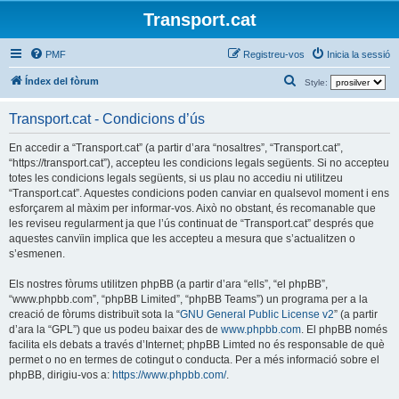
Transport.cat
PMF
Registreu-vos
Inicia la sessió
C
Índex del fòrum
Style:
e
Transport.cat - Condicions d’ús
r
c
En accedir a “Transport.cat” (a partir d’ara “nosaltres”, “Transport.cat”,
“https://transport.cat”), accepteu les condicions legals següents. Si no accepteu
a
totes les condicions legals següents, si us plau no accediu ni utilitzeu
“Transport.cat”. Aquestes condicions poden canviar en qualsevol moment i ens
esforçarem al màxim per informar-vos. Això no obstant, és recomanable que
les reviseu regularment ja que l’ús continuat de “Transport.cat” després que
aquestes canvïin implica que les accepteu a mesura que s’actualitzen o
s’esmenen.
Els nostres fòrums utilitzen phpBB (a partir d’ara “ells”, “el phpBB”,
“www.phpbb.com”, “phpBB Limited”, “phpBB Teams”) un programa per a la
creació de fòrums distribuït sota la “
GNU General Public License v2
” (a partir
d’ara la “GPL”) que us podeu baixar des de
www.phpbb.com
. El phpBB només
facilita els debats a través d’Internet; phpBB Limted no és responsable de què
permet o no en termes de cotingut o conducta. Per a més informació sobre el
phpBB, dirigiu-vos a:
https://www.phpbb.com/
.