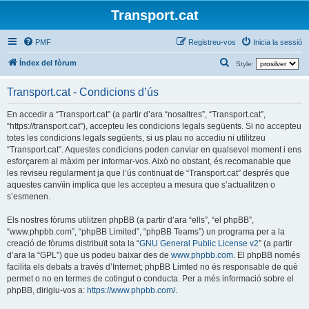
Transport.cat
PMF
Registreu-vos
Inicia la sessió
C
Índex del fòrum
Style:
e
Transport.cat - Condicions d’ús
r
c
En accedir a “Transport.cat” (a partir d’ara “nosaltres”, “Transport.cat”,
“https://transport.cat”), accepteu les condicions legals següents. Si no accepteu
a
totes les condicions legals següents, si us plau no accediu ni utilitzeu
“Transport.cat”. Aquestes condicions poden canviar en qualsevol moment i ens
esforçarem al màxim per informar-vos. Això no obstant, és recomanable que
les reviseu regularment ja que l’ús continuat de “Transport.cat” després que
aquestes canvïin implica que les accepteu a mesura que s’actualitzen o
s’esmenen.
Els nostres fòrums utilitzen phpBB (a partir d’ara “ells”, “el phpBB”,
“www.phpbb.com”, “phpBB Limited”, “phpBB Teams”) un programa per a la
creació de fòrums distribuït sota la “
GNU General Public License v2
” (a partir
d’ara la “GPL”) que us podeu baixar des de
www.phpbb.com
. El phpBB només
facilita els debats a través d’Internet; phpBB Limted no és responsable de què
permet o no en termes de cotingut o conducta. Per a més informació sobre el
phpBB, dirigiu-vos a:
https://www.phpbb.com/
.