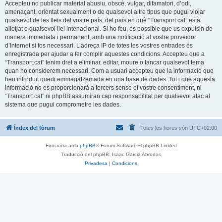
Accepteu no publicar material abusiu, obscè, vulgar, difamatori, d’odi,
amenaçant, orientat sexualment o de qualsevol altre tipus que pugui violar
qualsevol de les lleis del vostre país, del país en què “Transport.cat” està
allotjat o qualsevol llei intenacional. Si ho feu, és possible que us expulsin de
manera immediata i permanent, amb una notificació al vostre proveïdor
d’Internet si fos necessari. L’adreça IP de totes les vostres entrades és
enregistrada per ajudar a fer complir aquestes condicions. Accepteu que a
“Transport.cat” tenim dret a eliminar, editar, moure o tancar qualsevol tema
quan ho considerem necessari. Com a usuari accepteu que la informació que
heu introduït quedi emmagatzemada en una base de dades. Tot i que aquesta
informació no es proporcionarà a tercers sense el vostre consentiment, ni
“Transport.cat” ni phpBB assumiran cap responsabilitat per qualsevol atac al
sistema que pugui comprometre les dades.
Índex del fòrum
Totes les hores són
UTC+02:00
Funciona amb
phpBB
® Forum Software © phpBB Limited
Traducció del phpBB: Isaac Garcia Abrodos
Privadesa
|
Condicions