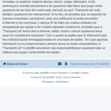
Accepteu no publicar material abusiu, obscè, vulgar, difamatori, d’odi,
amenaçant, orientat sexualment o de qualsevol altre tipus que pugui violar
qualsevol de les lleis del vostre país, del país en què “Transport.cat” està
allotjat o qualsevol llei intenacional. Si ho feu, és possible que us expulsin de
manera immediata i permanent, amb una notificació al vostre proveïdor
d’Internet si fos necessari. L’adreça IP de totes les vostres entrades és
enregistrada per ajudar a fer complir aquestes condicions. Accepteu que a
“Transport.cat” tenim dret a eliminar, editar, moure o tancar qualsevol tema
quan ho considerem necessari. Com a usuari accepteu que la informació que
heu introduït quedi emmagatzemada en una base de dades. Tot i que aquesta
informació no es proporcionarà a tercers sense el vostre consentiment, ni
“Transport.cat” ni phpBB assumiran cap responsabilitat per qualsevol atac al
sistema que pugui comprometre les dades.
Índex del fòrum
Totes les hores són
UTC+02:00
Funciona amb
phpBB
® Forum Software © phpBB Limited
Traducció del phpBB: Isaac Garcia Abrodos
Privadesa
|
Condicions