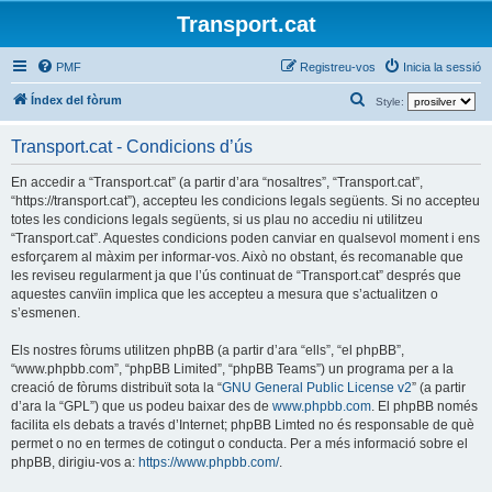
Transport.cat
PMF
Registreu-vos
Inicia la sessió
C
Índex del fòrum
Style:
e
Transport.cat - Condicions d’ús
r
c
En accedir a “Transport.cat” (a partir d’ara “nosaltres”, “Transport.cat”,
“https://transport.cat”), accepteu les condicions legals següents. Si no accepteu
a
totes les condicions legals següents, si us plau no accediu ni utilitzeu
“Transport.cat”. Aquestes condicions poden canviar en qualsevol moment i ens
esforçarem al màxim per informar-vos. Això no obstant, és recomanable que
les reviseu regularment ja que l’ús continuat de “Transport.cat” després que
aquestes canvïin implica que les accepteu a mesura que s’actualitzen o
s’esmenen.
Els nostres fòrums utilitzen phpBB (a partir d’ara “ells”, “el phpBB”,
“www.phpbb.com”, “phpBB Limited”, “phpBB Teams”) un programa per a la
creació de fòrums distribuït sota la “
GNU General Public License v2
” (a partir
d’ara la “GPL”) que us podeu baixar des de
www.phpbb.com
. El phpBB només
facilita els debats a través d’Internet; phpBB Limted no és responsable de què
permet o no en termes de cotingut o conducta. Per a més informació sobre el
phpBB, dirigiu-vos a:
https://www.phpbb.com/
.