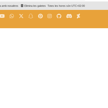
a amb nosaltres
Elimina les galetes
Totes les hores són
UTC+02:00