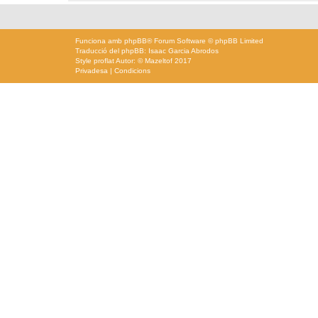
Funciona amb
phpBB
® Forum Software © phpBB Limited
Traducció del phpBB: Isaac Garcia Abrodos
Style
proflat
Autor: ©
Mazeltof
2017
Privadesa
|
Condicions