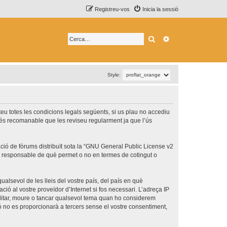
Registreu-vos
Inicia la sessió
Cerca
Cerca avançada
Style:
epteu totes les condicions legals següents, si us plau no accediu
 és recomanable que les reviseu regularment ja que l’ús
ó de fòrums distribuït sota la “
GNU General Public License v2
és responsable de què permet o no en termes de cotingut o
ualsevol de les lleis del vostre país, del país en què
ció al vostre proveïdor d’Internet si fos necessari. L’adreça IP
 editar, moure o tancar qualsevol tema quan ho considerem
no es proporcionarà a tercers sense el vostre consentiment,