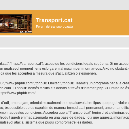
Transport.cat
Fòrum del transport català
ort.cat”, “https://transport.cat”), accepteu les condicions legals següents. Si no acc
r en qualsevol moment i ens esforçarem al màxim per informar-vos. Això no obstant,
lica que les accepteu a mesura que s’actualitzen o s’esmenen.
phpBB”, “www.phpbb.com”, “phpBB Limited”, “phpBB Teams”) un programa per a la creaci
bb.com
. El phpBB només facilita els debats a través d’Internet; phpBB Limted no 
https://www.phpbb.com/
.
 d’odi, amenaçant, orientat sexualment o de qualsevol altre tipus que pugui violar q
ho feu, és possible que us expulsin de manera immediata i permanent, amb una notifica
 complir aquestes condicions. Accepteu que a “Transport.cat” tenim dret a eliminar,
ntroduït quedi emmagatzemada en una base de dades. Tot i que aquesta informació 
 qualsevol atac al sistema que pugui comprometre les dades.