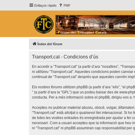
Enllaços ràpids
PMF
Índex del fòrum
Transport.cat - Condicions d’ús
En accedir a “Transport.cat” (a partir d’ara “nosaltres”, “Transp
ni utilitzeu “Transport.cat”. Aquestes condicions poden canvia
continuat de “Transport.cat” després que aquestes canvïin imp
Els nostres fòrums utilitzen phpBB (a partir d’ara “ells”, “el 
” (a partir d’ara la “GPL”) que us podeu baixar des de
www.php
conducta. Per a més informació sobre el phpBB, dirigiu-vos a:
Accepteu no publicar material abusiu, obscè, vulgar, difamatori,
“Transport.cat” està allotjat o qualsevol llei intenacional. Si 
de totes les vostres entrades és enregistrada per ajudar a fer
necessari. Com a usuari accepteu que la informació que heu i
ni “Transport.cat” ni phpBB assumiran cap responsabilitat per