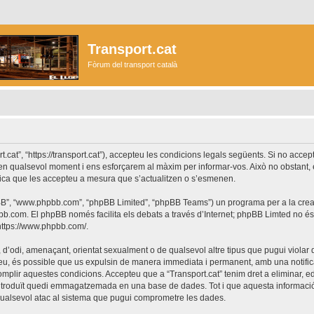
Transport.cat
Fòrum del transport català
ort.cat”, “https://transport.cat”), accepteu les condicions legals següents. Si no acc
r en qualsevol moment i ens esforçarem al màxim per informar-vos. Això no obstant,
lica que les accepteu a mesura que s’actualitzen o s’esmenen.
phpBB”, “www.phpbb.com”, “phpBB Limited”, “phpBB Teams”) un programa per a la creaci
bb.com
. El phpBB només facilita els debats a través d’Internet; phpBB Limted no 
https://www.phpbb.com/
.
 d’odi, amenaçant, orientat sexualment o de qualsevol altre tipus que pugui violar q
ho feu, és possible que us expulsin de manera immediata i permanent, amb una notifica
 complir aquestes condicions. Accepteu que a “Transport.cat” tenim dret a eliminar,
ntroduït quedi emmagatzemada en una base de dades. Tot i que aquesta informació 
 qualsevol atac al sistema que pugui comprometre les dades.