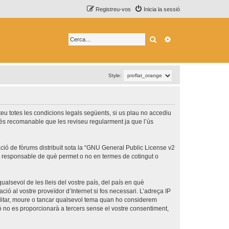
Registreu-vos
Inicia la sessió
Cerca
Cerca avançada
Style:
epteu totes les condicions legals següents, si us plau no accediu
 és recomanable que les reviseu regularment ja que l’ús
ó de fòrums distribuït sota la “
GNU General Public License v2
és responsable de què permet o no en termes de cotingut o
ualsevol de les lleis del vostre país, del país en què
ció al vostre proveïdor d’Internet si fos necessari. L’adreça IP
 editar, moure o tancar qualsevol tema quan ho considerem
no es proporcionarà a tercers sense el vostre consentiment,