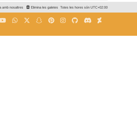
a amb nosaltres
Elimina les galetes
Totes les hores són
UTC+02:00