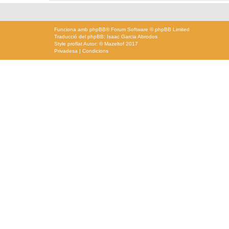
Funciona amb
phpBB
® Forum Software © phpBB Limited
Traducció del phpBB: Isaac Garcia Abrodos
Style
proflat
Autor: ©
Mazeltof
2017
Privadesa
|
Condicions