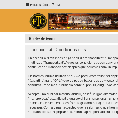
Enllaços ràpids
PMF
Índex del fòrum
Transport.cat - Condicions d’ús
En accedir a “Transport.cat” (a partir d’ara “nosaltres”, “Transp
ni utilitzeu “Transport.cat”. Aquestes condicions poden canvia
continuat de “Transport.cat” després que aquestes canvïin imp
Els nostres fòrums utilitzen phpBB (a partir d’ara “ells”, “el 
” (a partir d’ara la “GPL”) que us podeu baixar des de
www.php
conducta. Per a més informació sobre el phpBB, dirigiu-vos a:
Accepteu no publicar material abusiu, obscè, vulgar, difamatori,
“Transport.cat” està allotjat o qualsevol llei intenacional. Si 
de totes les vostres entrades és enregistrada per ajudar a fer
necessari. Com a usuari accepteu que la informació que heu i
ni “Transport.cat” ni phpBB assumiran cap responsabilitat per