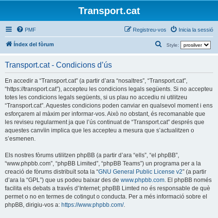
Transport.cat
PMF
Registreu-vos
Inicia la sessió
C
Índex del fòrum
Style:
e
Transport.cat - Condicions d’ús
r
c
En accedir a “Transport.cat” (a partir d’ara “nosaltres”, “Transport.cat”,
“https://transport.cat”), accepteu les condicions legals següents. Si no accepteu
a
totes les condicions legals següents, si us plau no accediu ni utilitzeu
“Transport.cat”. Aquestes condicions poden canviar en qualsevol moment i ens
esforçarem al màxim per informar-vos. Això no obstant, és recomanable que
les reviseu regularment ja que l’ús continuat de “Transport.cat” després que
aquestes canvïin implica que les accepteu a mesura que s’actualitzen o
s’esmenen.
Els nostres fòrums utilitzen phpBB (a partir d’ara “ells”, “el phpBB”,
“www.phpbb.com”, “phpBB Limited”, “phpBB Teams”) un programa per a la
creació de fòrums distribuït sota la “
GNU General Public License v2
” (a partir
d’ara la “GPL”) que us podeu baixar des de
www.phpbb.com
. El phpBB només
facilita els debats a través d’Internet; phpBB Limted no és responsable de què
permet o no en termes de cotingut o conducta. Per a més informació sobre el
phpBB, dirigiu-vos a:
https://www.phpbb.com/
.