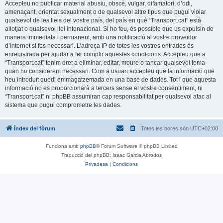
Accepteu no publicar material abusiu, obscè, vulgar, difamatori, d’odi,
amenaçant, orientat sexualment o de qualsevol altre tipus que pugui violar
qualsevol de les lleis del vostre país, del país en què “Transport.cat” està
allotjat o qualsevol llei intenacional. Si ho feu, és possible que us expulsin de
manera immediata i permanent, amb una notificació al vostre proveïdor
d’Internet si fos necessari. L’adreça IP de totes les vostres entrades és
enregistrada per ajudar a fer complir aquestes condicions. Accepteu que a
“Transport.cat” tenim dret a eliminar, editar, moure o tancar qualsevol tema
quan ho considerem necessari. Com a usuari accepteu que la informació que
heu introduït quedi emmagatzemada en una base de dades. Tot i que aquesta
informació no es proporcionarà a tercers sense el vostre consentiment, ni
“Transport.cat” ni phpBB assumiran cap responsabilitat per qualsevol atac al
sistema que pugui comprometre les dades.
Índex del fòrum
Totes les hores són
UTC+02:00
Funciona amb
phpBB
® Forum Software © phpBB Limited
Traducció del phpBB: Isaac Garcia Abrodos
Privadesa
|
Condicions