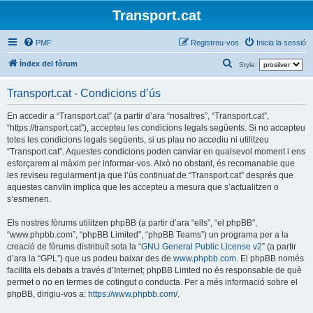
Transport.cat
PMF
Registreu-vos
Inicia la sessió
C
Índex del fòrum
Style:
e
Transport.cat - Condicions d’ús
r
c
En accedir a “Transport.cat” (a partir d’ara “nosaltres”, “Transport.cat”,
“https://transport.cat”), accepteu les condicions legals següents. Si no accepteu
a
totes les condicions legals següents, si us plau no accediu ni utilitzeu
“Transport.cat”. Aquestes condicions poden canviar en qualsevol moment i ens
esforçarem al màxim per informar-vos. Això no obstant, és recomanable que
les reviseu regularment ja que l’ús continuat de “Transport.cat” després que
aquestes canvïin implica que les accepteu a mesura que s’actualitzen o
s’esmenen.
Els nostres fòrums utilitzen phpBB (a partir d’ara “ells”, “el phpBB”,
“www.phpbb.com”, “phpBB Limited”, “phpBB Teams”) un programa per a la
creació de fòrums distribuït sota la “
GNU General Public License v2
” (a partir
d’ara la “GPL”) que us podeu baixar des de
www.phpbb.com
. El phpBB només
facilita els debats a través d’Internet; phpBB Limted no és responsable de què
permet o no en termes de cotingut o conducta. Per a més informació sobre el
phpBB, dirigiu-vos a:
https://www.phpbb.com/
.