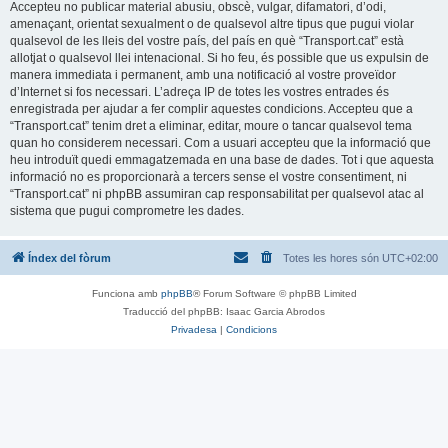
Accepteu no publicar material abusiu, obscè, vulgar, difamatori, d’odi,
amenaçant, orientat sexualment o de qualsevol altre tipus que pugui violar
qualsevol de les lleis del vostre país, del país en què “Transport.cat” està
allotjat o qualsevol llei intenacional. Si ho feu, és possible que us expulsin de
manera immediata i permanent, amb una notificació al vostre proveïdor
d’Internet si fos necessari. L’adreça IP de totes les vostres entrades és
enregistrada per ajudar a fer complir aquestes condicions. Accepteu que a
“Transport.cat” tenim dret a eliminar, editar, moure o tancar qualsevol tema
quan ho considerem necessari. Com a usuari accepteu que la informació que
heu introduït quedi emmagatzemada en una base de dades. Tot i que aquesta
informació no es proporcionarà a tercers sense el vostre consentiment, ni
“Transport.cat” ni phpBB assumiran cap responsabilitat per qualsevol atac al
sistema que pugui comprometre les dades.
Índex del fòrum
Totes les hores són
UTC+02:00
Funciona amb
phpBB
® Forum Software © phpBB Limited
Traducció del phpBB: Isaac Garcia Abrodos
Privadesa
|
Condicions