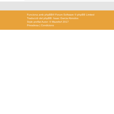
Funciona amb
phpBB
® Forum Software © phpBB Limited
Traducció del phpBB: Isaac Garcia Abrodos
Style
proflat
Autor: ©
Mazeltof
2017
Privadesa
|
Condicions