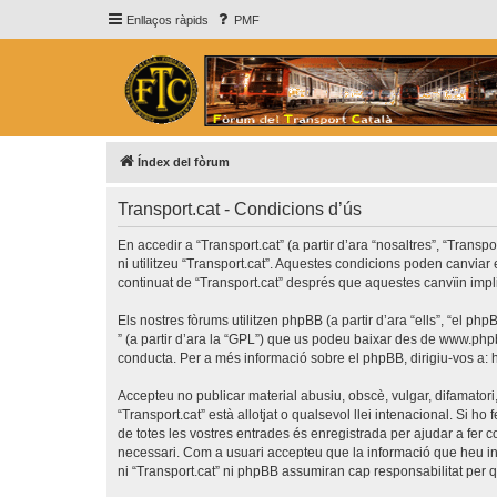
Enllaços ràpids
PMF
Índex del fòrum
Transport.cat - Condicions d’ús
En accedir a “Transport.cat” (a partir d’ara “nosaltres”, “Transp
ni utilitzeu “Transport.cat”. Aquestes condicions poden canvia
continuat de “Transport.cat” després que aquestes canvïin imp
Els nostres fòrums utilitzen phpBB (a partir d’ara “ells”, “el 
” (a partir d’ara la “GPL”) que us podeu baixar des de
www.php
conducta. Per a més informació sobre el phpBB, dirigiu-vos a:
Accepteu no publicar material abusiu, obscè, vulgar, difamatori,
“Transport.cat” està allotjat o qualsevol llei intenacional. Si 
de totes les vostres entrades és enregistrada per ajudar a fer
necessari. Com a usuari accepteu que la informació que heu i
ni “Transport.cat” ni phpBB assumiran cap responsabilitat per