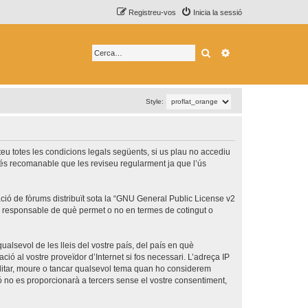
Registreu-vos
Inicia la sessió
Cerca
Cerca avançada
Style:
epteu totes les condicions legals següents, si us plau no accediu
 és recomanable que les reviseu regularment ja que l’ús
ó de fòrums distribuït sota la “
GNU General Public License v2
és responsable de què permet o no en termes de cotingut o
ualsevol de les lleis del vostre país, del país en què
ció al vostre proveïdor d’Internet si fos necessari. L’adreça IP
 editar, moure o tancar qualsevol tema quan ho considerem
no es proporcionarà a tercers sense el vostre consentiment,