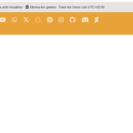
a amb nosaltres
Elimina les galetes
Totes les hores són
UTC+02:00