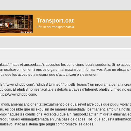
Transport.cat
Fòrum del transport català
ort.cat”, “https://transport.cat”), accepteu les condicions legals següents. Si no acc
r en qualsevol moment i ens esforçarem al màxim per informar-vos. Això no obstant,
lica que les accepteu a mesura que s’actualitzen o s’esmenen.
phpBB”, “www.phpbb.com”, “phpBB Limited”, “phpBB Teams”) un programa per a la creaci
bb.com
. El phpBB només facilita els debats a través d’Internet; phpBB Limted no 
https://www.phpbb.com/
.
 d’odi, amenaçant, orientat sexualment o de qualsevol altre tipus que pugui violar q
ho feu, és possible que us expulsin de manera immediata i permanent, amb una notifica
 complir aquestes condicions. Accepteu que a “Transport.cat” tenim dret a eliminar,
ntroduït quedi emmagatzemada en una base de dades. Tot i que aquesta informació 
 qualsevol atac al sistema que pugui comprometre les dades.