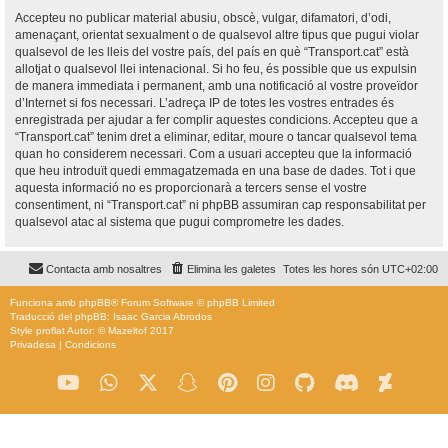
Accepteu no publicar material abusiu, obscè, vulgar, difamatori, d’odi,
amenaçant, orientat sexualment o de qualsevol altre tipus que pugui violar
qualsevol de les lleis del vostre país, del país en què “Transport.cat” està
allotjat o qualsevol llei intenacional. Si ho feu, és possible que us expulsin
de manera immediata i permanent, amb una notificació al vostre proveïdor
d’Internet si fos necessari. L’adreça IP de totes les vostres entrades és
enregistrada per ajudar a fer complir aquestes condicions. Accepteu que a
“Transport.cat” tenim dret a eliminar, editar, moure o tancar qualsevol tema
quan ho considerem necessari. Com a usuari accepteu que la informació
que heu introduït quedi emmagatzemada en una base de dades. Tot i que
aquesta informació no es proporcionarà a tercers sense el vostre
consentiment, ni “Transport.cat” ni phpBB assumiran cap responsabilitat per
qualsevol atac al sistema que pugui comprometre les dades.
Contacta amb nosaltres
Elimina les galetes
Totes les hores són
UTC+02:00
Funciona amb
phpBB
® Forum Software © phpBB Limited
Traducció del phpBB: Isaac Garcia Abrodos
Style
proflat
Autor: ©
Mazeltof
2017
Privadesa
|
Condicions