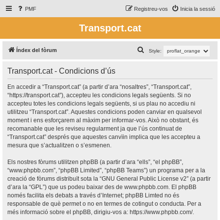
PMF
Registreu-vos
Inicia la sessió
Transport.cat
C
Índex del fòrum
Style:
e
Transport.cat - Condicions d’ús
r
c
En accedir a “Transport.cat” (a partir d’ara “nosaltres”, “Transport.cat”,
“https://transport.cat”), accepteu les condicions legals següents. Si no
a
accepteu totes les condicions legals següents, si us plau no accediu ni
utilitzeu “Transport.cat”. Aquestes condicions poden canviar en qualsevol
moment i ens esforçarem al màxim per informar-vos. Això no obstant, és
recomanable que les reviseu regularment ja que l’ús continuat de
“Transport.cat” després que aquestes canvïin implica que les accepteu a
mesura que s’actualitzen o s’esmenen.
Els nostres fòrums utilitzen phpBB (a partir d’ara “ells”, “el phpBB”,
“www.phpbb.com”, “phpBB Limited”, “phpBB Teams”) un programa per a la
creació de fòrums distribuït sota la “
GNU General Public License v2
” (a partir
d’ara la “GPL”) que us podeu baixar des de
www.phpbb.com
. El phpBB
només facilita els debats a través d’Internet; phpBB Limted no és
responsable de què permet o no en termes de cotingut o conducta. Per a
més informació sobre el phpBB, dirigiu-vos a:
https://www.phpbb.com/
.