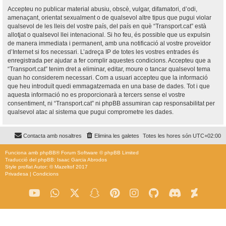
Accepteu no publicar material abusiu, obscè, vulgar, difamatori, d’odi,
amenaçant, orientat sexualment o de qualsevol altre tipus que pugui violar
qualsevol de les lleis del vostre país, del país en què “Transport.cat” està
allotjat o qualsevol llei intenacional. Si ho feu, és possible que us expulsin
de manera immediata i permanent, amb una notificació al vostre proveïdor
d’Internet si fos necessari. L’adreça IP de totes les vostres entrades és
enregistrada per ajudar a fer complir aquestes condicions. Accepteu que a
“Transport.cat” tenim dret a eliminar, editar, moure o tancar qualsevol tema
quan ho considerem necessari. Com a usuari accepteu que la informació
que heu introduït quedi emmagatzemada en una base de dades. Tot i que
aquesta informació no es proporcionarà a tercers sense el vostre
consentiment, ni “Transport.cat” ni phpBB assumiran cap responsabilitat per
qualsevol atac al sistema que pugui comprometre les dades.
Contacta amb nosaltres
Elimina les galetes
Totes les hores són
UTC+02:00
Funciona amb
phpBB
® Forum Software © phpBB Limited
Traducció del phpBB: Isaac Garcia Abrodos
Style
proflat
Autor: ©
Mazeltof
2017
Privadesa
|
Condicions