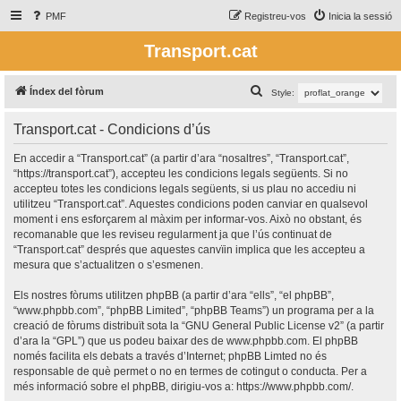
PMF
Registreu-vos
Inicia la sessió
Transport.cat
C
Índex del fòrum
Style:
e
Transport.cat - Condicions d’ús
r
c
En accedir a “Transport.cat” (a partir d’ara “nosaltres”, “Transport.cat”,
“https://transport.cat”), accepteu les condicions legals següents. Si no
a
accepteu totes les condicions legals següents, si us plau no accediu ni
utilitzeu “Transport.cat”. Aquestes condicions poden canviar en qualsevol
moment i ens esforçarem al màxim per informar-vos. Això no obstant, és
recomanable que les reviseu regularment ja que l’ús continuat de
“Transport.cat” després que aquestes canvïin implica que les accepteu a
mesura que s’actualitzen o s’esmenen.
Els nostres fòrums utilitzen phpBB (a partir d’ara “ells”, “el phpBB”,
“www.phpbb.com”, “phpBB Limited”, “phpBB Teams”) un programa per a la
creació de fòrums distribuït sota la “
GNU General Public License v2
” (a partir
d’ara la “GPL”) que us podeu baixar des de
www.phpbb.com
. El phpBB
només facilita els debats a través d’Internet; phpBB Limted no és
responsable de què permet o no en termes de cotingut o conducta. Per a
més informació sobre el phpBB, dirigiu-vos a:
https://www.phpbb.com/
.