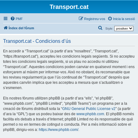
Transport.cat
PMF
Registreu-vos
Inicia la sessió
C
Índex del fòrum
Style:
e
Transport.cat - Condicions d’ús
r
c
En accedir a “Transport.cat” (a partir d’ara “nosaltres”, “Transport.cat”,
“https://transport.cat”), accepteu les condicions legals següents. Si no accepteu
a
totes les condicions legals següents, si us plau no accediu ni utilitzeu
“Transport.cat”. Aquestes condicions poden canviar en qualsevol moment i ens
esforçarem al màxim per informar-vos. Això no obstant, és recomanable que
les reviseu regularment ja que l’ús continuat de “Transport.cat” després que
aquestes canvïin implica que les accepteu a mesura que s’actualitzen o
s’esmenen.
Els nostres fòrums utilitzen phpBB (a partir d’ara “ells”, “el phpBB”,
“www.phpbb.com”, “phpBB Limited”, “phpBB Teams”) un programa per a la
creació de fòrums distribuït sota la “
GNU General Public License v2
” (a partir
d’ara la “GPL”) que us podeu baixar des de
www.phpbb.com
. El phpBB només
facilita els debats a través d’Internet; phpBB Limted no és responsable de què
permet o no en termes de cotingut o conducta. Per a més informació sobre el
phpBB, dirigiu-vos a:
https://www.phpbb.com/
.