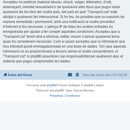
Accepteu no publicar material abusiu, obscè, vulgar, difamatori, d’odi,
amenaçant, orientat sexualment o de qualsevol altre tipus que pugui violar
qualsevol de les lleis del vostre país, del país en què “Transport.cat” està
allotjat o qualsevol llei intenacional. Si ho feu, és possible que us expulsin de
manera immediata i permanent, amb una notificació al vostre proveïdor
d’Internet si fos necessari. L’adreça IP de totes les vostres entrades és
enregistrada per ajudar a fer complir aquestes condicions. Accepteu que a
“Transport.cat” tenim dret a eliminar, editar, moure o tancar qualsevol tema
quan ho considerem necessari. Com a usuari accepteu que la informació que
heu introduït quedi emmagatzemada en una base de dades. Tot i que aquesta
informació no es proporcionarà a tercers sense el vostre consentiment, ni
“Transport.cat” ni phpBB assumiran cap responsabilitat per qualsevol atac al
sistema que pugui comprometre les dades.
Índex del fòrum
Totes les hores són
UTC+02:00
Funciona amb
phpBB
® Forum Software © phpBB Limited
Traducció del phpBB: Isaac Garcia Abrodos
Privadesa
|
Condicions