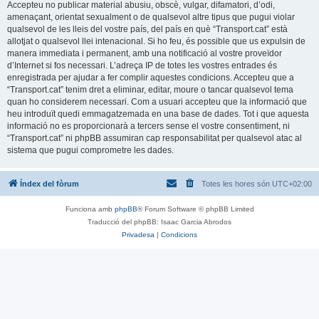
Accepteu no publicar material abusiu, obscè, vulgar, difamatori, d’odi,
amenaçant, orientat sexualment o de qualsevol altre tipus que pugui violar
qualsevol de les lleis del vostre país, del país en què “Transport.cat” està
allotjat o qualsevol llei intenacional. Si ho feu, és possible que us expulsin de
manera immediata i permanent, amb una notificació al vostre proveïdor
d’Internet si fos necessari. L’adreça IP de totes les vostres entrades és
enregistrada per ajudar a fer complir aquestes condicions. Accepteu que a
“Transport.cat” tenim dret a eliminar, editar, moure o tancar qualsevol tema
quan ho considerem necessari. Com a usuari accepteu que la informació que
heu introduït quedi emmagatzemada en una base de dades. Tot i que aquesta
informació no es proporcionarà a tercers sense el vostre consentiment, ni
“Transport.cat” ni phpBB assumiran cap responsabilitat per qualsevol atac al
sistema que pugui comprometre les dades.
Índex del fòrum
Totes les hores són
UTC+02:00
Funciona amb
phpBB
® Forum Software © phpBB Limited
Traducció del phpBB: Isaac Garcia Abrodos
Privadesa
|
Condicions