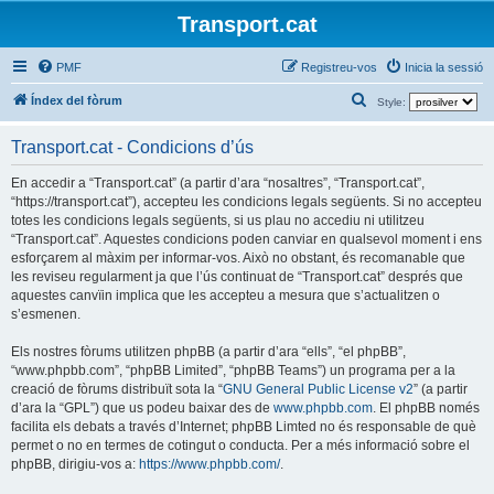
Transport.cat
PMF
Registreu-vos
Inicia la sessió
C
Índex del fòrum
Style:
e
Transport.cat - Condicions d’ús
r
c
En accedir a “Transport.cat” (a partir d’ara “nosaltres”, “Transport.cat”,
“https://transport.cat”), accepteu les condicions legals següents. Si no accepteu
a
totes les condicions legals següents, si us plau no accediu ni utilitzeu
“Transport.cat”. Aquestes condicions poden canviar en qualsevol moment i ens
esforçarem al màxim per informar-vos. Això no obstant, és recomanable que
les reviseu regularment ja que l’ús continuat de “Transport.cat” després que
aquestes canvïin implica que les accepteu a mesura que s’actualitzen o
s’esmenen.
Els nostres fòrums utilitzen phpBB (a partir d’ara “ells”, “el phpBB”,
“www.phpbb.com”, “phpBB Limited”, “phpBB Teams”) un programa per a la
creació de fòrums distribuït sota la “
GNU General Public License v2
” (a partir
d’ara la “GPL”) que us podeu baixar des de
www.phpbb.com
. El phpBB només
facilita els debats a través d’Internet; phpBB Limted no és responsable de què
permet o no en termes de cotingut o conducta. Per a més informació sobre el
phpBB, dirigiu-vos a:
https://www.phpbb.com/
.