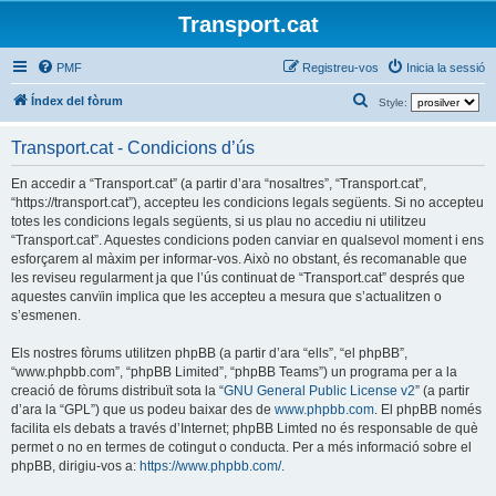
Transport.cat
PMF
Registreu-vos
Inicia la sessió
C
Índex del fòrum
Style:
e
Transport.cat - Condicions d’ús
r
c
En accedir a “Transport.cat” (a partir d’ara “nosaltres”, “Transport.cat”,
“https://transport.cat”), accepteu les condicions legals següents. Si no accepteu
a
totes les condicions legals següents, si us plau no accediu ni utilitzeu
“Transport.cat”. Aquestes condicions poden canviar en qualsevol moment i ens
esforçarem al màxim per informar-vos. Això no obstant, és recomanable que
les reviseu regularment ja que l’ús continuat de “Transport.cat” després que
aquestes canvïin implica que les accepteu a mesura que s’actualitzen o
s’esmenen.
Els nostres fòrums utilitzen phpBB (a partir d’ara “ells”, “el phpBB”,
“www.phpbb.com”, “phpBB Limited”, “phpBB Teams”) un programa per a la
creació de fòrums distribuït sota la “
GNU General Public License v2
” (a partir
d’ara la “GPL”) que us podeu baixar des de
www.phpbb.com
. El phpBB només
facilita els debats a través d’Internet; phpBB Limted no és responsable de què
permet o no en termes de cotingut o conducta. Per a més informació sobre el
phpBB, dirigiu-vos a:
https://www.phpbb.com/
.