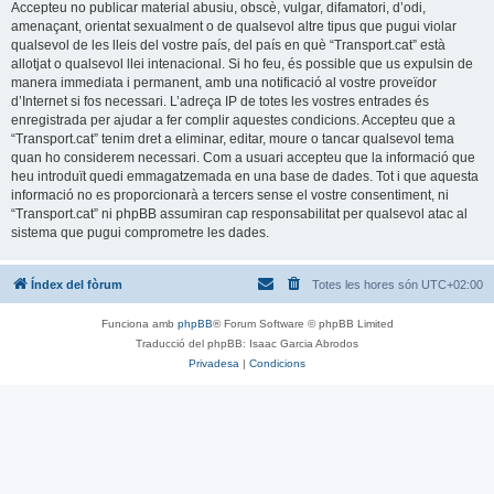
Accepteu no publicar material abusiu, obscè, vulgar, difamatori, d’odi,
amenaçant, orientat sexualment o de qualsevol altre tipus que pugui violar
qualsevol de les lleis del vostre país, del país en què “Transport.cat” està
allotjat o qualsevol llei intenacional. Si ho feu, és possible que us expulsin de
manera immediata i permanent, amb una notificació al vostre proveïdor
d’Internet si fos necessari. L’adreça IP de totes les vostres entrades és
enregistrada per ajudar a fer complir aquestes condicions. Accepteu que a
“Transport.cat” tenim dret a eliminar, editar, moure o tancar qualsevol tema
quan ho considerem necessari. Com a usuari accepteu que la informació que
heu introduït quedi emmagatzemada en una base de dades. Tot i que aquesta
informació no es proporcionarà a tercers sense el vostre consentiment, ni
“Transport.cat” ni phpBB assumiran cap responsabilitat per qualsevol atac al
sistema que pugui comprometre les dades.
Índex del fòrum
Totes les hores són
UTC+02:00
Funciona amb
phpBB
® Forum Software © phpBB Limited
Traducció del phpBB: Isaac Garcia Abrodos
Privadesa
|
Condicions