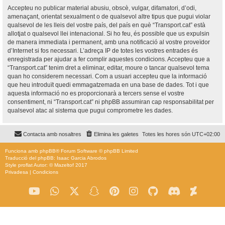
Accepteu no publicar material abusiu, obscè, vulgar, difamatori, d’odi,
amenaçant, orientat sexualment o de qualsevol altre tipus que pugui violar
qualsevol de les lleis del vostre país, del país en què “Transport.cat” està
allotjat o qualsevol llei intenacional. Si ho feu, és possible que us expulsin
de manera immediata i permanent, amb una notificació al vostre proveïdor
d’Internet si fos necessari. L’adreça IP de totes les vostres entrades és
enregistrada per ajudar a fer complir aquestes condicions. Accepteu que a
“Transport.cat” tenim dret a eliminar, editar, moure o tancar qualsevol tema
quan ho considerem necessari. Com a usuari accepteu que la informació
que heu introduït quedi emmagatzemada en una base de dades. Tot i que
aquesta informació no es proporcionarà a tercers sense el vostre
consentiment, ni “Transport.cat” ni phpBB assumiran cap responsabilitat per
qualsevol atac al sistema que pugui comprometre les dades.
Contacta amb nosaltres
Elimina les galetes
Totes les hores són
UTC+02:00
Funciona amb
phpBB
® Forum Software © phpBB Limited
Traducció del phpBB: Isaac Garcia Abrodos
Style
proflat
Autor: ©
Mazeltof
2017
Privadesa
|
Condicions