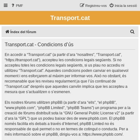
PMF
Registreu-vos
Inicia la sessió
Transport.cat
C
Índex del fòrum
e
Transport.cat - Condicions d’ús
r
c
En accedir a “Transport.cat” (a partir d’ara “nosaltres”, “Transport.cat”,
“https://transport.cat”), accepteu les condicions legals següents. Si no
a
accepteu totes les condicions legals següents, si us plau no accediu ni
utilitzeu “Transport.cat”. Aquestes condicions poden canviar en qualsevol
moment i ens esforçarem al màxim per informar-vos. Això no obstant, és
recomanable que les reviseu regularment ja que l’ús continuat de
“Transport.cat” després que aquestes canvïin implica que les accepteu a
mesura que s’actualitzen o s’esmenen.
Els nostres fòrums utilitzen phpBB (a partir d’ara “ells”, “el phpBB”,
“www.phpbb.com”, “phpBB Limited”, “phpBB Teams”) un programa per a la
creació de fòrums distribuït sota la “
GNU General Public License v2
” (a partir
d’ara la “GPL”) que us podeu baixar des de
www.phpbb.com
. El phpBB
només facilita els debats a través d’Internet; phpBB Limted no és
responsable de què permet o no en termes de cotingut o conducta. Per a
més informació sobre el phpBB, dirigiu-vos a:
https://www.phpbb.com/
.